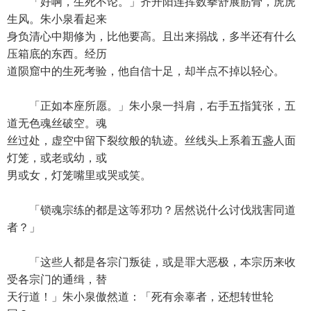
「好啊，生死不论。」齐开阳连挥数拳舒展筋骨，虎虎
生风。朱小泉看起来
身负清心中期修为，比他要高。且出来搦战，多半还有什么
压箱底的东西。经历
道陨窟中的生死考验，他自信十足，却半点不掉以轻心。
「正如本座所愿。」朱小泉一抖肩，右手五指箕张，五
道无色魂丝破空。魂
丝过处，虚空中留下裂纹般的轨迹。丝线头上系着五盏人面
灯笼，或老或幼，或
男或女，灯笼嘴里或哭或笑。
「锁魂宗练的都是这等邪功？居然说什么讨伐戕害同道
者？」
「这些人都是各宗门叛徒，或是罪大恶极，本宗历来收
受各宗门的通缉，替
天行道！」朱小泉傲然道：「死有余辜者，还想转世轮