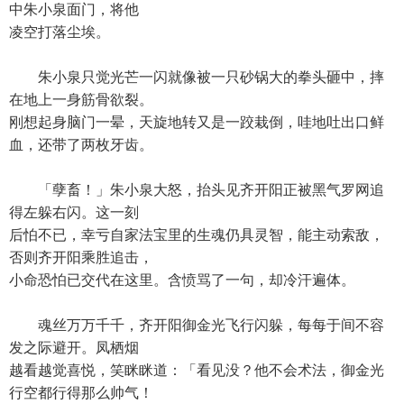
中朱小泉面门，将他
凌空打落尘埃。
朱小泉只觉光芒一闪就像被一只砂锅大的拳头砸中，摔
在地上一身筋骨欲裂。
刚想起身脑门一晕，天旋地转又是一跤栽倒，哇地吐出口鲜
血，还带了两枚牙齿。
「孽畜！」朱小泉大怒，抬头见齐开阳正被黑气罗网追
得左躲右闪。这一刻
后怕不已，幸亏自家法宝里的生魂仍具灵智，能主动索敌，
否则齐开阳乘胜追击，
小命恐怕已交代在这里。含愤骂了一句，却冷汗遍体。
魂丝万万千千，齐开阳御金光飞行闪躲，每每于间不容
发之际避开。凤栖烟
越看越觉喜悦，笑眯眯道：「看见没？他不会术法，御金光
行空都行得那么帅气！