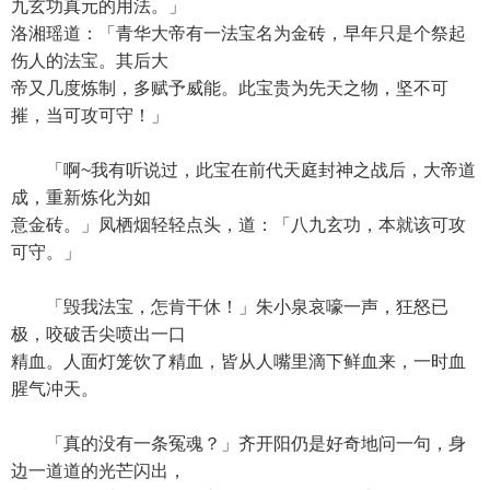
九玄功真元的用法。」
洛湘瑶道：「青华大帝有一法宝名为金砖，早年只是个祭起
伤人的法宝。其后大
帝又几度炼制，多赋予威能。此宝贵为先天之物，坚不可
摧，当可攻可守！」
「啊~我有听说过，此宝在前代天庭封神之战后，大帝道
成，重新炼化为如
意金砖。」凤栖烟轻轻点头，道：「八九玄功，本就该可攻
可守。」
「毁我法宝，怎肯干休！」朱小泉哀嚎一声，狂怒已
极，咬破舌尖喷出一口
精血。人面灯笼饮了精血，皆从人嘴里滴下鲜血来，一时血
腥气冲天。
「真的没有一条冤魂？」齐开阳仍是好奇地问一句，身
边一道道的光芒闪出，