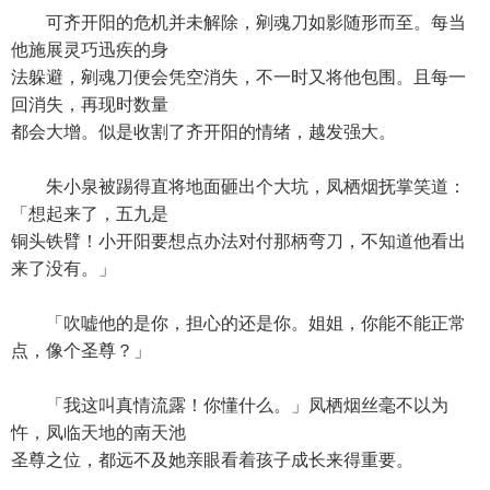
可齐开阳的危机并未解除，剜魂刀如影随形而至。每当
他施展灵巧迅疾的身
法躲避，剜魂刀便会凭空消失，不一时又将他包围。且每一
回消失，再现时数量
都会大增。似是收割了齐开阳的情绪，越发强大。
朱小泉被踢得直将地面砸出个大坑，凤栖烟抚掌笑道：
「想起来了，五九是
铜头铁臂！小开阳要想点办法对付那柄弯刀，不知道他看出
来了没有。」
「吹嘘他的是你，担心的还是你。姐姐，你能不能正常
点，像个圣尊？」
「我这叫真情流露！你懂什么。」凤栖烟丝毫不以为
忤，凤临天地的南天池
圣尊之位，都远不及她亲眼看着孩子成长来得重要。