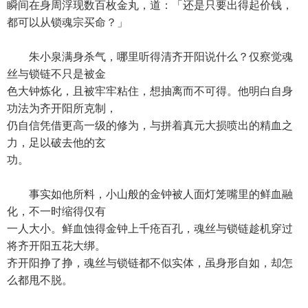
瞬间在身周浮现数百枚金丸，道：「还是只要出得起价钱，
都可以从锁魂宗买命？」
朱小泉满身杀气，哪里听得清齐开阳说什么？仅察觉魂
丝与锁链不只是被金
色大钟炼化，且被牢牢粘住，想抽离而不可得。他明白自身
功法为齐开阳所克制，
仍自信凭借更高一级的修为，与拼着真元大损喷出的精血之
力，足以破去他的玄
功。
事实如他所料，小山般的金钟被人面灯笼嘴里的鲜血融
化，不一时缩得仅有
一人大小。鲜血蚀得金钟上千疮百孔，魂丝与锁链趁机穿过
将齐开阳五花大绑。
齐开阳挣了挣，魂丝与锁链都不似实体，虽身形自如，却怎
么都甩不脱。