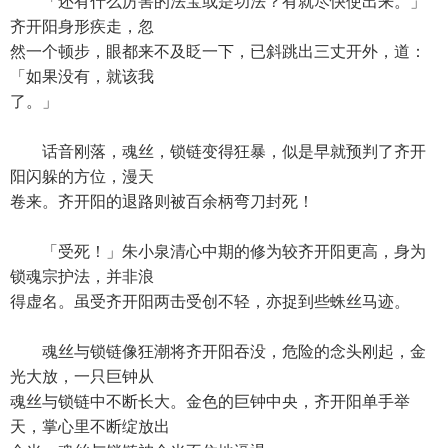
「还有什么厉害的法宝或是功法？有就尽快使出来。」
齐开阳身形疾走，忽
然一个顿步，眼都来不及眨一下，已斜跳出三丈开外，道：
「如果没有，就该我
了。」
话音刚落，魂丝，锁链变得狂暴，似是早就预判了齐开
阳闪躲的方位，漫天
卷来。齐开阳的退路则被百余柄弯刀封死！
「受死！」朱小泉清心中期的修为较齐开阳更高，身为
锁魂宗护法，并非浪
得虚名。虽受齐开阳两击受创不轻，亦捉到些蛛丝马迹。
魂丝与锁链像狂潮将齐开阳吞没，危险的念头刚起，金
光大放，一只巨钟从
魂丝与锁链中不断长大。金色的巨钟中央，齐开阳单手举
天，掌心里不断绽放出