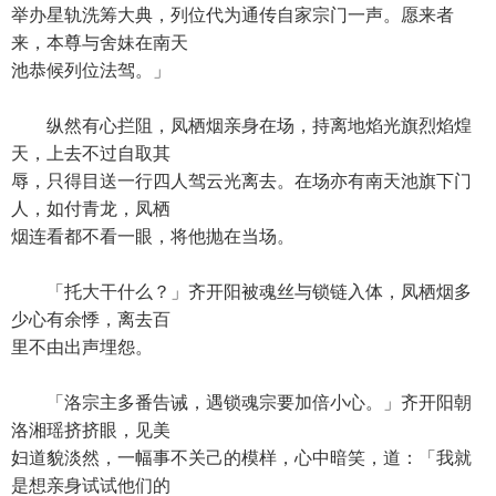
举办星轨洗筹大典，列位代为通传自家宗门一声。愿来者
来，本尊与舍妹在南天
池恭候列位法驾。」
纵然有心拦阻，凤栖烟亲身在场，持离地焰光旗烈焰煌
天，上去不过自取其
辱，只得目送一行四人驾云光离去。在场亦有南天池旗下门
人，如付青龙，凤栖
烟连看都不看一眼，将他抛在当场。
「托大干什么？」齐开阳被魂丝与锁链入体，凤栖烟多
少心有余悸，离去百
里不由出声埋怨。
「洛宗主多番告诫，遇锁魂宗要加倍小心。」齐开阳朝
洛湘瑶挤挤眼，见美
妇道貌淡然，一幅事不关己的模样，心中暗笑，道：「我就
是想亲身试试他们的