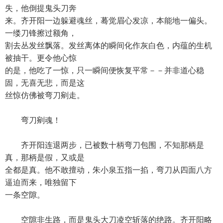
失，他倒提鬼头刀奔
来。齐开阳一边躲避魂丝，蓦觉眉心发凉，本能地一偏头。
一缕刀锋擦过额角，
割去丛发丝飘落。发丝离体的瞬间化作灰白色，内蕴的生机
被抽干。更令他心惊
的是，他吃了一惊，只一瞬间便恢复平常－－并非道心稳
固，无喜无悲，而是这
丝惊仿佛被弯刀剜走。
弯刀剜魂！
齐开阳连退两步，已被数十柄弯刀包围，不知那柄是
真，那柄是假，又或是
全都是真。他不敢擅动，朱小泉五指一掐，弯刀从四面八方
逼迫而来，唯独留下
一条空隙。
空隙非生路，而是鬼头大刀凌空斩落的绝路。齐开阳略