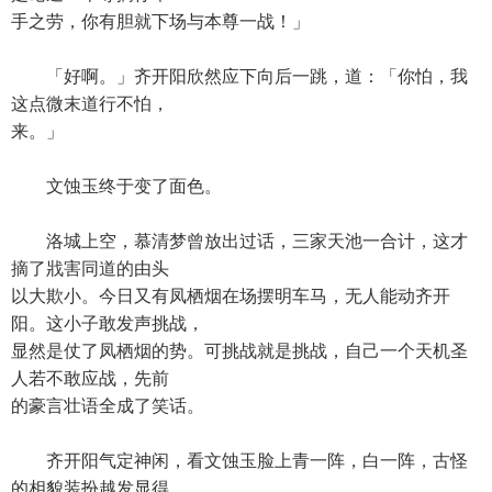
手之劳，你有胆就下场与本尊一战！」
「好啊。」齐开阳欣然应下向后一跳，道：「你怕，我
这点微末道行不怕，
来。」
文蚀玉终于变了面色。
洛城上空，慕清梦曾放出过话，三家天池一合计，这才
摘了戕害同道的由头
以大欺小。今日又有凤栖烟在场摆明车马，无人能动齐开
阳。这小子敢发声挑战，
显然是仗了凤栖烟的势。可挑战就是挑战，自己一个天机圣
人若不敢应战，先前
的豪言壮语全成了笑话。
齐开阳气定神闲，看文蚀玉脸上青一阵，白一阵，古怪
的相貌装扮越发显得