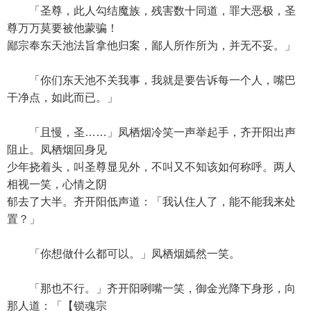
「圣尊，此人勾结魔族，残害数十同道，罪大恶极，圣
尊万万莫要被他蒙骗！
鄙宗奉东天池法旨拿他归案，鄙人所作所为，并无不妥。」
「你们东天池不关我事，我就是要告诉每一个人，嘴巴
干净点，如此而已。」
「且慢，圣……」凤栖烟冷笑一声举起手，齐开阳出声
阻止。凤栖烟回身见
少年挠着头，叫圣尊显见外，不叫又不知该如何称呼。两人
相视一笑，心情之阴
郁去了大半。齐开阳低声道：「我认住人了，能不能我来处
置？」
「你想做什么都可以。」凤栖烟嫣然一笑。
「那也不行。」齐开阳咧嘴一笑，御金光降下身形，向
那人道：「【锁魂宗