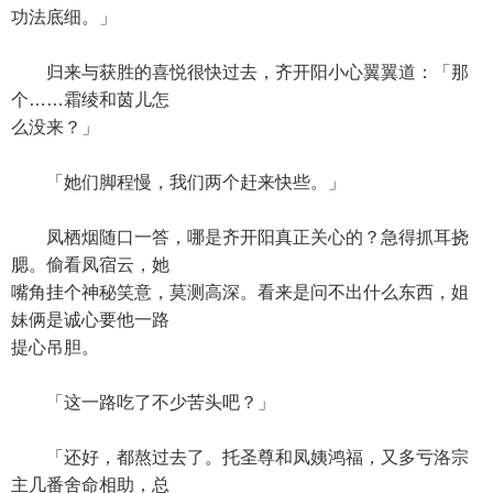
功法底细。」
归来与获胜的喜悦很快过去，齐开阳小心翼翼道：「那
个……霜绫和茵儿怎
么没来？」
「她们脚程慢，我们两个赶来快些。」
凤栖烟随口一答，哪是齐开阳真正关心的？急得抓耳挠
腮。偷看凤宿云，她
嘴角挂个神秘笑意，莫测高深。看来是问不出什么东西，姐
妹俩是诚心要他一路
提心吊胆。
「这一路吃了不少苦头吧？」
「还好，都熬过去了。托圣尊和凤姨鸿福，又多亏洛宗
主几番舍命相助，总