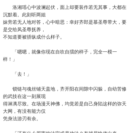
洛湘瑶心中波澜起伏，面上却要装作若无其事，大都在
沉默着。此刻听两姐
妹旁若无人地对答，心中暗思：幸好齐郎是慕圣尊带大，要
是交给凤圣尊抚养，
不知道要被骄纵成什么样子。
「嗯嗯，就像你现在自吹自擂的样子，完全一模一
样！」
「去！」
锁链与魂丝铺天盖地，齐开阳在间隙中闪躲，自幼苦修
的武技在这一刻展现
得淋漓尽致。在场漫天神佛，均觉若是自己身陷这样的弥天
大网，有没有能力仅
凭身法游刃有余。