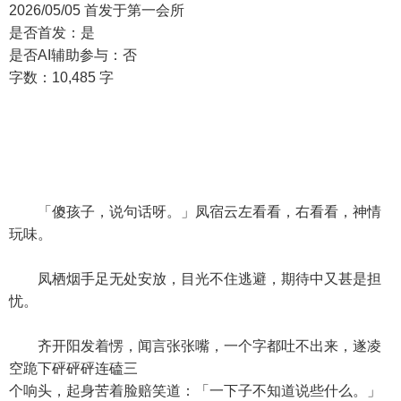
2026/05/05 首发于第一会所
是否首发：是
是否AI辅助参与：否
字数：10,485 字
「傻孩子，说句话呀。」凤宿云左看看，右看看，神情
玩味。
凤栖烟手足无处安放，目光不住逃避，期待中又甚是担
忧。
齐开阳发着愣，闻言张张嘴，一个字都吐不出来，遂凌
空跪下砰砰砰连磕三
个响头，起身苦着脸赔笑道：「一下子不知道说些什么。」