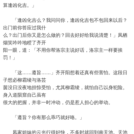
算逢凶化吉。」
「逢凶化吉么？我问问你，逢凶化吉包不包回来以后？
出门前你答应过我什
么？出门后你又是怎么做的？回去好好给我说清楚！」凤栖
烟笑吟吟地瞪了齐开
阳一眼，道：「不用你帮洛宗主说好话，洛宗主一样要挨
罚！」
「这……遵旨……」齐开阳想着还真有些害怕。这段日
子想必柳霜绫与洛芸
茵没日没夜地担惊受怕，尤其柳霜绫，就怕自己以身犯险。
身入道陨窟自己虽有
很大的把握，并非一时冲动，仍是惹人担心的举动。
「遵旨？你有那么乖巧就好咯。」
凤家姐妹的云光行得好快，不多时就回到南天池。天池