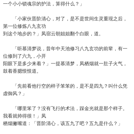
一个小小锁魂宗的护法，算得什么？」
「小家伙晋阶清心，对了，是不是世间生灵重现之后，
第一位修炼八九玄功
到这个地步的？」凤宿云朝姐姐翻个白眼，道。
「听慕清梦说，昔年中天池修习八九玄功的前辈，有一
位修到了六九，小开
阳眼下是多少来着？」一提慕清梦，凤栖烟就一肚子火气，
鼓着香腮恨恨道。
「先前看他行空的样子笨笨的，是不是四九？叫什么凭
虚御风？」
「哪里笨了？没有飞行的术法，踩金光就是那个样子。
我看就帅得很！」凤
栖烟撇嘴道：「晋阶清心，该五九了吧？五九是什么？」