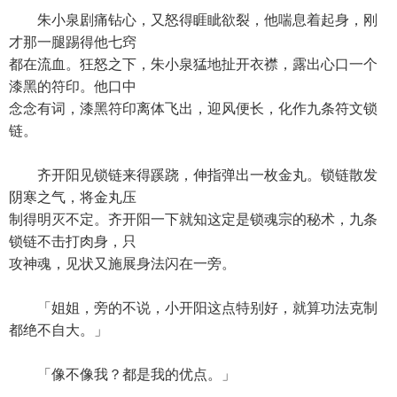
朱小泉剧痛钻心，又怒得睚眦欲裂，他喘息着起身，刚
才那一腿踢得他七窍
都在流血。狂怒之下，朱小泉猛地扯开衣襟，露出心口一个
漆黑的符印。他口中
念念有词，漆黑符印离体飞出，迎风便长，化作九条符文锁
链。
齐开阳见锁链来得蹊跷，伸指弹出一枚金丸。锁链散发
阴寒之气，将金丸压
制得明灭不定。齐开阳一下就知这定是锁魂宗的秘术，九条
锁链不击打肉身，只
攻神魂，见状又施展身法闪在一旁。
「姐姐，旁的不说，小开阳这点特别好，就算功法克制
都绝不自大。」
「像不像我？都是我的优点。」