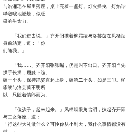
与洛湘瑶在屋里落座，桌上亮着一盏灯。灯火摇曳，灯焰哔
哔啵啵地燃烧，似旺
盛的生命力。
「我们进去说。」齐开阳携着柳霜绫与洛芸茵在凤栖烟
身前站定，道：「你
们随我。」
「我……」齐开阳张张嘴，仍是叫不出口。齐开阳当先
拱手长揖，屈膝下跪。
磕一个头，保持跪姿直起上身，磕第二个头，如是三叩。柳
霜绫与洛芸茵不明所
以，只随着情郎而为。
「傻孩子，起来起来。」凤栖烟眼角含泪，扶起齐开阳
与二女落座，道：
「行这些大礼做什么？可怜你从小到大，我什么事情都没有
做。」