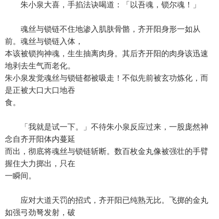
朱小泉大喜，手掐法诀喝道：「以吾魂，锁尔魂！」
魂丝与锁链不住地渗入肌肤骨骼，齐开阳身形一如从
前。魂丝与锁链入体，
本该被锁拘神魂，生生抽离肉身。其后齐开阳的肉身该迅速
地剥去生气而老化。
朱小泉发觉魂丝与锁链都被吸走！不似先前被玄功炼化，而
是正被大口大口地吞
食。
「我就是试一下。」不待朱小泉反应过来，一股庞然神
念自齐开阳体内蔓延
而出，彻底将魂丝与锁链斩断。数百枚金丸像被强壮的手臂
握住大力掷出，只在
一瞬间。
应对大道天罚的招式，齐开阳已纯熟无比。飞掷的金丸
如强弓劲弩发射，破