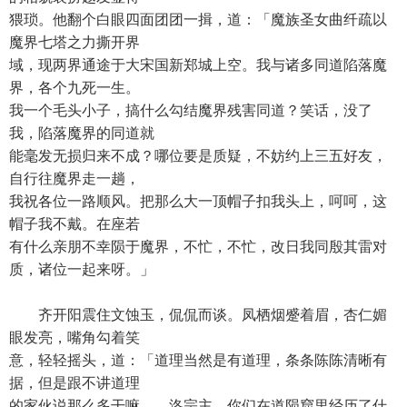
猥琐。他翻个白眼四面团团一揖，道：「魔族圣女曲纤疏以
魔界七塔之力撕开界
域，现两界通途于大宋国新郑城上空。我与诸多同道陷落魔
界，各个九死一生。
我一个毛头小子，搞什么勾结魔界残害同道？笑话，没了
我，陷落魔界的同道就
能毫发无损归来不成？哪位要是质疑，不妨约上三五好友，
自行往魔界走一趟，
我祝各位一路顺风。把那么大一顶帽子扣我头上，呵呵，这
帽子我不戴。在座若
有什么亲朋不幸陨于魔界，不忙，不忙，改日我同殷其雷对
质，诸位一起来呀。」
齐开阳震住文蚀玉，侃侃而谈。凤栖烟蹙着眉，杏仁媚
眼发亮，嘴角勾着笑
意，轻轻摇头，道：「道理当然是有道理，条条陈陈清晰有
据，但是跟不讲道理
的家伙说那么多干嘛……洛宗主，你们在道陨窟里经历了什