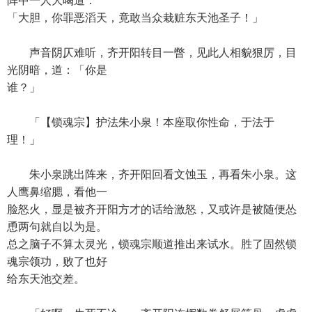
阵中一人大喝道：
「大胆，你罪恶滔天，竟敢当众栽赃东天池圣子！」
声音阴仄难听，齐开阳转目一瞥，见此人相貌狠厉，目
光阴暗，道：「你是
谁？」
「【锁魂宗】护法朱小泉！本座取你性命，于法于
理！」
朱小泉跳出阵来，齐开阳回看文蚀玉，再看朱小泉。这
人鹰鼻缩腮，看他一
脸怒火，显是被齐开阳方才的话给激怒，又或许是被随便怂
恿两句就自以为是。
总之脑子不算太灵光，锁魂宗顺道推出来试水。胜了固然锁
魂宗领功，败了也好
给东天池交差。