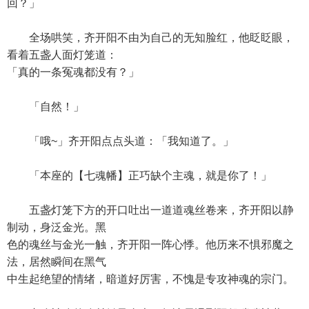
回？」
全场哄笑，齐开阳不由为自己的无知脸红，他眨眨眼，
看着五盏人面灯笼道：
「真的一条冤魂都没有？」
「自然！」
「哦~」齐开阳点点头道：「我知道了。」
「本座的【七魂幡】正巧缺个主魂，就是你了！」
五盏灯笼下方的开口吐出一道道魂丝卷来，齐开阳以静
制动，身泛金光。黑
色的魂丝与金光一触，齐开阳一阵心悸。他历来不惧邪魔之
法，居然瞬间在黑气
中生起绝望的情绪，暗道好厉害，不愧是专攻神魂的宗门。