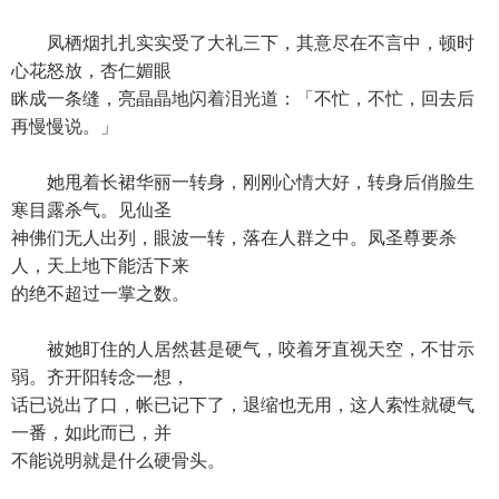
凤栖烟扎扎实实受了大礼三下，其意尽在不言中，顿时
心花怒放，杏仁媚眼
眯成一条缝，亮晶晶地闪着泪光道：「不忙，不忙，回去后
再慢慢说。」
她甩着长裙华丽一转身，刚刚心情大好，转身后俏脸生
寒目露杀气。见仙圣
神佛们无人出列，眼波一转，落在人群之中。凤圣尊要杀
人，天上地下能活下来
的绝不超过一掌之数。
被她盯住的人居然甚是硬气，咬着牙直视天空，不甘示
弱。齐开阳转念一想，
话已说出了口，帐已记下了，退缩也无用，这人索性就硬气
一番，如此而已，并
不能说明就是什么硬骨头。