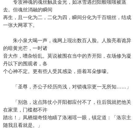
专攻神魂的魂丝触及金光，如冰雪遇烈阳般嗤嗤被蒸
去。但魂丝消融的瞬间
再生，且一化为二，二化为四，瞬间分化为千百细丝，结成
一张大网罩下。
朱小泉大喝一声，魂网上现出数百人脸。人脸亮着诡异
的暗黄光芒，一时诸
音大作，嘈杂纷乱。莫说被围在当中的齐开阳，在场修为凝
丹以下的围观者，各
个心神不定。更有些人受其感染，捂着耳朵惨嚎。
「圣尊，齐公子经历尚浅，对锁魂宗更一无所知……」
「别急，这点阵仗小开阳都应付不了，往后我就把他关
在家里，门槛都不许
踏出！」凤栖烟奇怪地瞄了洛湘瑶一眼，镇定道：「洛宗主
随我且看就是。」