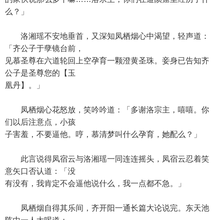
么？」
洛湘瑶不安地垂首，又深知凤栖烟心中渴望，轻声道：
「齐公子于孽镜台前，
见慕圣尊在六道轮回上空孕育一颗澄黄圣珠。妾身已告知齐
公子是圣尊您的【玉
凰丹】。」
凤栖烟心花怒放，笑吟吟道：「多谢洛宗主，嘻嘻。你
们以后注意点，小孩
子害羞，不要逼他。哼，慕清梦叫什么孕育，她配么？」
此言说得凤宿云与洛湘瑶一同连连摇头，凤宿云忍着笑
意矢口否认道：「没
有没有，我肯定不会逼他说什么，我一点都不急。」
凤栖烟自得其乐间，齐开阳一通长篇大论说完。东天池