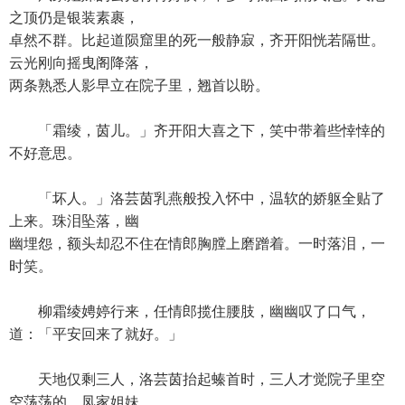
之顶仍是银装素裹，
卓然不群。比起道陨窟里的死一般静寂，齐开阳恍若隔世。
云光刚向摇曳阁降落，
两条熟悉人影早立在院子里，翘首以盼。
「霜绫，茵儿。」齐开阳大喜之下，笑中带着些悻悻的
不好意思。
「坏人。」洛芸茵乳燕般投入怀中，温软的娇躯全贴了
上来。珠泪坠落，幽
幽埋怨，额头却忍不住在情郎胸膛上磨蹭着。一时落泪，一
时笑。
柳霜绫娉婷行来，任情郎揽住腰肢，幽幽叹了口气，
道：「平安回来了就好。」
天地仅剩三人，洛芸茵抬起螓首时，三人才觉院子里空
空荡荡的。凤家姐妹