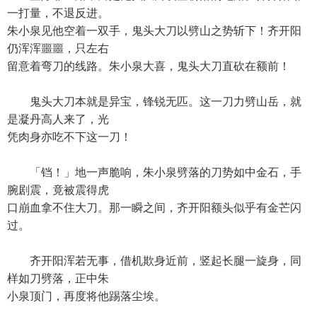
一打量，不退反进。
朱小泉见他空着一双手，鬼头大刀以劈山之势斩下！齐开阳
仍浑浑噩噩，只左右
留意着弯刀的线路。朱小泉大喜，鬼头大刀直砍在额前！
鬼头大刀本就是异宝，锋锐无匹。这一刀力劈山岳，就
是凝丹高人来了，光
凭肉身亦吃不下这一刀！
「铛！」地一声脆响，朱小泉劈落的刀势如中金石，手
腕剧震，竟被震得虎
口崩血拿不住大刀。那一瞬之间，齐开阳额头似乎有金芒闪
过。
齐开阳浑若无事，借机欺身近前，竖起长腿一旋身，同
样如刀劈落，正中朱
小泉顶门，再度将他踢落尘埃。