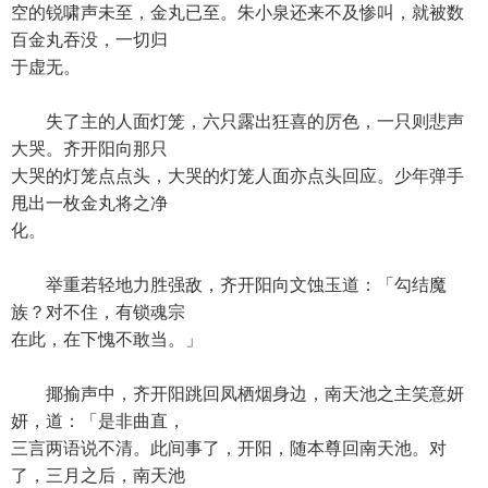
空的锐啸声未至，金丸已至。朱小泉还来不及惨叫，就被数
百金丸吞没，一切归
于虚无。
失了主的人面灯笼，六只露出狂喜的厉色，一只则悲声
大哭。齐开阳向那只
大哭的灯笼点点头，大哭的灯笼人面亦点头回应。少年弹手
甩出一枚金丸将之净
化。
举重若轻地力胜强敌，齐开阳向文蚀玉道：「勾结魔
族？对不住，有锁魂宗
在此，在下愧不敢当。」
揶揄声中，齐开阳跳回凤栖烟身边，南天池之主笑意妍
妍，道：「是非曲直，
三言两语说不清。此间事了，开阳，随本尊回南天池。对
了，三月之后，南天池