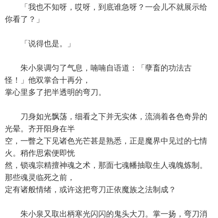
「我也不知呀，哎呀，到底谁急呀？一会儿不就展示给
你看了？」
「说得也是。」
朱小泉调匀了气息，喃喃自语道：「孽畜的功法古
怪！」他双掌合十再分，
掌心里多了把半透明的弯刀。
刀身如光飘荡，细看之下并无实体，流淌着各色奇异的
光晕。齐开阳身在半
空，一瞥之下见诸色光芒甚是熟悉，正是魔界中见过的七情
火。稍作思索便即恍
然，锁魂宗精擅神魂之术，那面七魂幡抽取生人魂魄炼制。
那些魂灵临死之前，
定有诸般情绪，或许这把弯刀正依魔族之法制成？
朱小泉又取出柄寒光闪闪的鬼头大刀。掌一扬，弯刀消