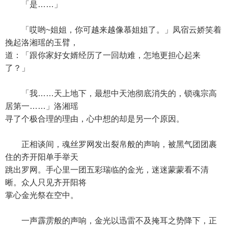
「是……」
「哎哟~姐姐，你可越来越像慕姐姐了。」凤宿云娇笑着
挽起洛湘瑶的玉臂，
道：「跟你家好女婿经历了一回劫难，怎地更担心起来
了？」
「我……天上地下，最想中天池彻底消失的，锁魂宗高
居第一……」洛湘瑶
寻了个极合理的理由，心中想的却是另一个原因。
正相谈间，魂丝罗网发出裂帛般的声响，被黑气团团裹
住的齐开阳单手举天
跳出罗网。手心里一团五彩瑞临的金光，迷迷蒙蒙看不清
晰。众人只见齐开阳将
掌心金光祭在空中。
一声霹雳般的声响，金光以迅雷不及掩耳之势降下，正