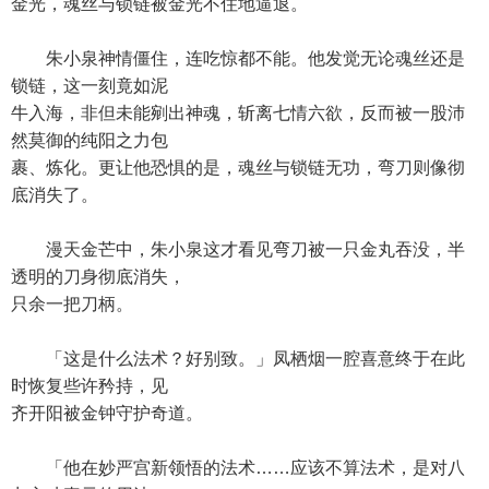
金光，魂丝与锁链被金光不住地逼退。
朱小泉神情僵住，连吃惊都不能。他发觉无论魂丝还是
锁链，这一刻竟如泥
牛入海，非但未能剜出神魂，斩离七情六欲，反而被一股沛
然莫御的纯阳之力包
裹、炼化。更让他恐惧的是，魂丝与锁链无功，弯刀则像彻
底消失了。
漫天金芒中，朱小泉这才看见弯刀被一只金丸吞没，半
透明的刀身彻底消失，
只余一把刀柄。
「这是什么法术？好别致。」凤栖烟一腔喜意终于在此
时恢复些许矜持，见
齐开阳被金钟守护奇道。
「他在妙严宫新领悟的法术……应该不算法术，是对八