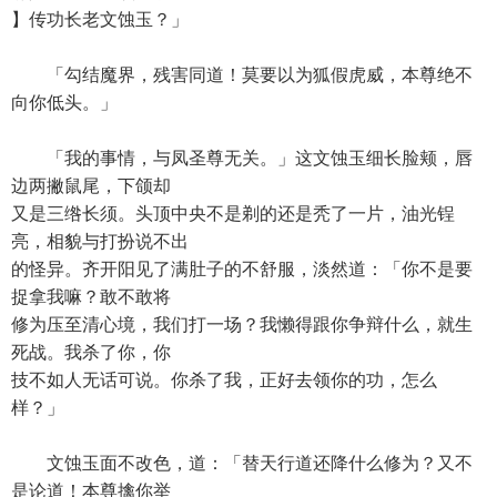
】传功长老文蚀玉？」
「勾结魔界，残害同道！莫要以为狐假虎威，本尊绝不
向你低头。」
「我的事情，与凤圣尊无关。」这文蚀玉细长脸颊，唇
边两撇鼠尾，下颌却
又是三绺长须。头顶中央不是剃的还是秃了一片，油光锃
亮，相貌与打扮说不出
的怪异。齐开阳见了满肚子的不舒服，淡然道：「你不是要
捉拿我嘛？敢不敢将
修为压至清心境，我们打一场？我懒得跟你争辩什么，就生
死战。我杀了你，你
技不如人无话可说。你杀了我，正好去领你的功，怎么
样？」
文蚀玉面不改色，道：「替天行道还降什么修为？又不
是论道！本尊擒你举