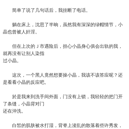
简单了说了几句话后，我挂断了电话。
躺在床上，沈思了半晌，虽然我有深深的绿帽情节，小
晶也曾被人奸淫。
但在上次的Ｊ市遇险后，担心小晶身心俱会出轨的我，
就再没有让别人染指
过小晶。
这次，一个黑人竟然想要操小晶，我该不该答应呢？还
是看看小晶的反应吧。
於是我来到洗手间外面，门没有上锁，我轻轻的把门开
了条缝，小晶背对门
还在沖洗。
白皙的肌肤被水打湿，背脊上淩乱的散落着些许秀发，