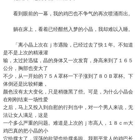
看到眼前的一幕，我的鸡巴也不争气的再次喷涌而出。
躺在床上，看着已经酣然入梦的小晶，我却难以入睡。
「离小晶上次在ｊ市遇险，已经过去了快１年。不知道
是不是上次的精液灌
输，太过於迅猛，晶的身体又一次发育，身高来到了１６５
公分，胸部也变大了
不少，从一开始的７５Ａ罩杯一下子涨到了８０Ｂ罩杯。下
体倒还是比较鲜嫩，
颜色没有太大变化，只是稍微黑了些。可是，为什么小晶会
在刚刚结束一场性爱
之后，马上又投入到自慰的行列当中，对一个男人来说，无
法让女人满足，这是
一个多么严重的问题。难道是上次的ｊ市高人，１８ｃｍ大
鸡巴真的把小晶的小
穴给撑大了，淫荡的欲望也给撑多啦。我那平常人的鸡巴长