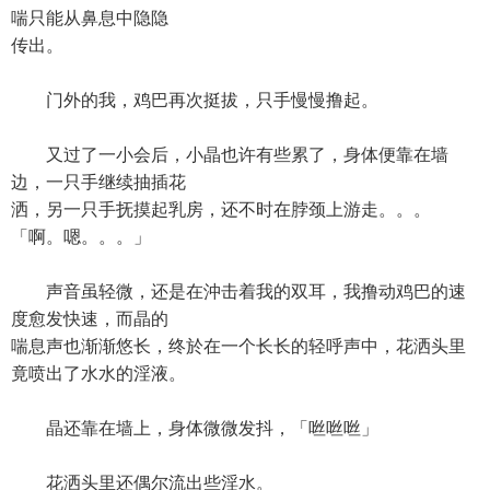
喘只能从鼻息中隐隐
传出。
门外的我，鸡巴再次挺拔，只手慢慢撸起。
又过了一小会后，小晶也许有些累了，身体便靠在墙
边，一只手继续抽插花
洒，另一只手抚摸起乳房，还不时在脖颈上游走。。。
「啊。嗯。。。」
声音虽轻微，还是在沖击着我的双耳，我撸动鸡巴的速
度愈发快速，而晶的
喘息声也渐渐悠长，终於在一个长长的轻呼声中，花洒头里
竟喷出了水水的淫液。
晶还靠在墙上，身体微微发抖，「咝咝咝」
花洒头里还偶尔流出些淫水。