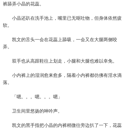
裤舔弄小晶的花蕊。
小晶还趴在洗手池上，嘴里已无呕吐物，但身体依然疲
软。
凯文的舌头一会在花蕊上舔吸，一会又在大腿两侧咬
弄。
双手也从高跟鞋往上划走，小腿和大腿也难以幸免。
小内裤上的湿润愈来愈多，隔着小内裤都仿佛有淫水滴
落。
「嗯。。。嗯。。。嗯」
卫生间里悠扬的呻吟声。
凯文的黑手指把小晶的内裤稍微往旁边扒了一下，花蕊