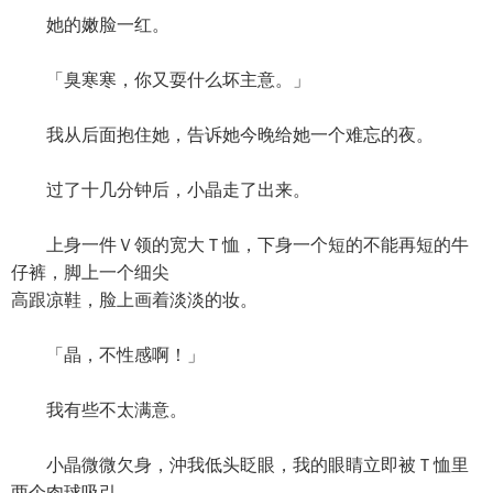
她的嫩脸一红。
「臭寒寒，你又耍什么坏主意。」
我从后面抱住她，告诉她今晚给她一个难忘的夜。
过了十几分钟后，小晶走了出来。
上身一件Ｖ领的宽大Ｔ恤，下身一个短的不能再短的牛
仔裤，脚上一个细尖
高跟凉鞋，脸上画着淡淡的妆。
「晶，不性感啊！」
我有些不太满意。
小晶微微欠身，沖我低头眨眼，我的眼睛立即被Ｔ恤里
两个肉球吸引。