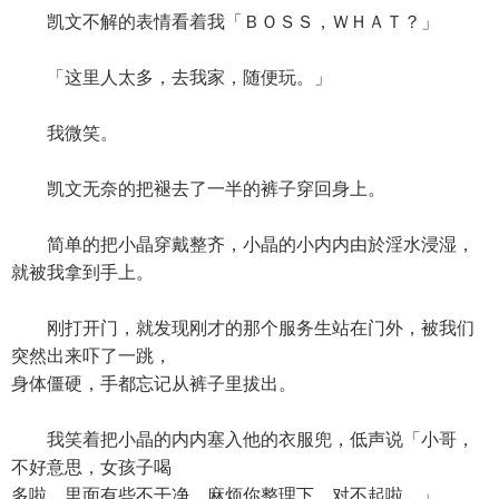
凯文不解的表情看着我「ＢＯＳＳ，ＷＨＡＴ？」
「这里人太多，去我家，随便玩。」
我微笑。
凯文无奈的把褪去了一半的裤子穿回身上。
简单的把小晶穿戴整齐，小晶的小内内由於淫水浸湿，
就被我拿到手上。
刚打开门，就发现刚才的那个服务生站在门外，被我们
突然出来吓了一跳，
身体僵硬，手都忘记从裤子里拔出。
我笑着把小晶的内内塞入他的衣服兜，低声说「小哥，
不好意思，女孩子喝
多啦，里面有些不干净，麻烦你整理下，对不起啦。」