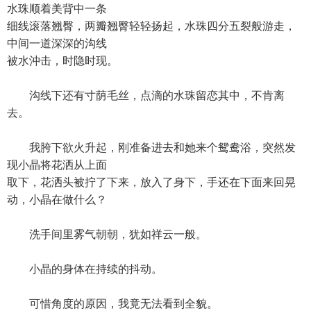
水珠顺着美背中一条
细线滚落翘臀，两瓣翘臀轻轻扬起，水珠四分五裂般游走，
中间一道深深的沟线
被水沖击，时隐时现。
沟线下还有寸荫毛丝，点滴的水珠留恋其中，不肯离
去。
我胯下欲火升起，刚准备进去和她来个鸳鸯浴，突然发
现小晶将花洒从上面
取下，花洒头被拧了下来，放入了身下，手还在下面来回晃
动，小晶在做什么？
洗手间里雾气朝朝，犹如祥云一般。
小晶的身体在持续的抖动。
可惜角度的原因，我竟无法看到全貌。