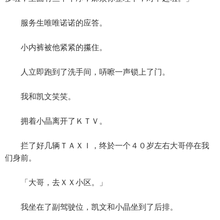
服务生唯唯诺诺的应答。
小内裤被他紧紧的攥住。
人立即跑到了洗手间，哢嚓一声锁上了门。
我和凯文笑笑。
拥着小晶离开了ＫＴＶ。
拦了好几辆ＴＡＸＩ，终於一个４０岁左右大哥停在我
们身前。
「大哥，去ＸＸ小区。」
我坐在了副驾驶位，凯文和小晶坐到了后排。