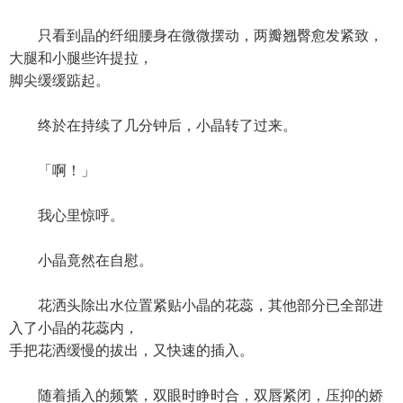
只看到晶的纤细腰身在微微摆动，两瓣翘臀愈发紧致，
大腿和小腿些许提拉，
脚尖缓缓踮起。
终於在持续了几分钟后，小晶转了过来。
「啊！」
我心里惊呼。
小晶竟然在自慰。
花洒头除出水位置紧贴小晶的花蕊，其他部分已全部进
入了小晶的花蕊内，
手把花洒缓慢的拔出，又快速的插入。
随着插入的频繁，双眼时睁时合，双唇紧闭，压抑的娇