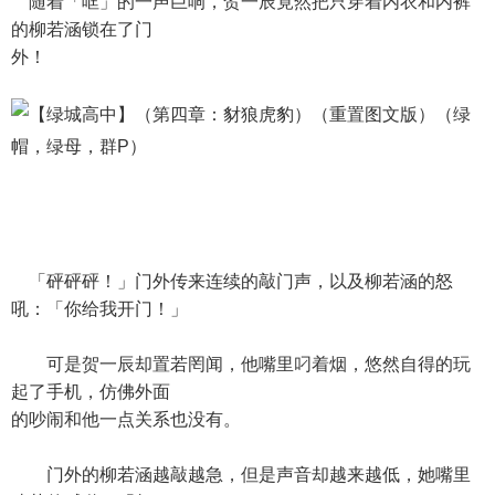
随着「哐」的一声巨响，贺一辰竟然把只穿着内衣和内裤
的柳若涵锁在了门
外！
「砰砰砰！」门外传来连续的敲门声，以及柳若涵的怒
吼：「你给我开门！」
可是贺一辰却置若罔闻，他嘴里叼着烟，悠然自得的玩
起了手机，仿佛外面
的吵闹和他一点关系也没有。
门外的柳若涵越敲越急，但是声音却越来越低，她嘴里