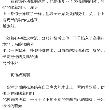
看着惊心动魄的画面，他仿佛受不了这强烈的刺激，急
促的喘着粗气，浑身
上下都似乎瘫软了一样，他甚至开始死死的咬住舌尖，手上
撸鸡巴的动作也越来
越激烈。
随着心中欲念横流，舒服的快感让他一下子陷入了高潮的
境地，马眼猛的分
泌出一股黏液，卟唧卟唧喷出几口白白的粘稠液体，爽的几
乎要把他的灵魂给抽
离出体外。
真他妈爽啊！
高潮过后的张海躺在自己宽大的木床上，紧闭着双眼，仿
佛还在回味着刚刚
的极致的快感，一只手又不知不觉的伸向自己的肉棒，开始
缓缓的套弄。