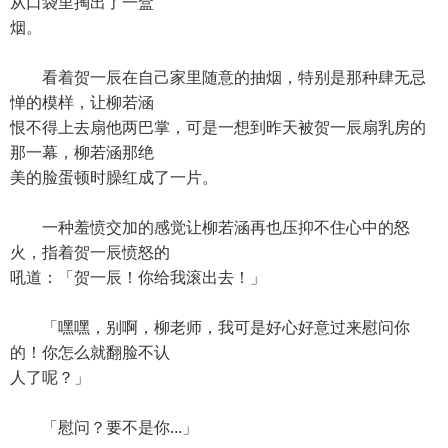
从口袋里掏出了一盒
烟。
看着贺一辰在自己家里随意的抽烟，特别是那种肆无忌
惮的模样，让柳若涵
恨不得上去扇他两巴掌，可是一想到昨天被贺一辰扇乳房的
那一幕，柳若涵那绝
美的脸蛋顿时臊红成了一片。
一种羞愤交加的感觉让柳若涵再也压抑不住心中的怒
火，指着贺一辰愤怒的
吼道：「贺一辰！你给我滚出去！」
「嘿嘿，别啊，柳老师，我可是好心好意过来慰问你
的！你怎么就翻脸不认
人了呢？」
「慰问？要不是你...」