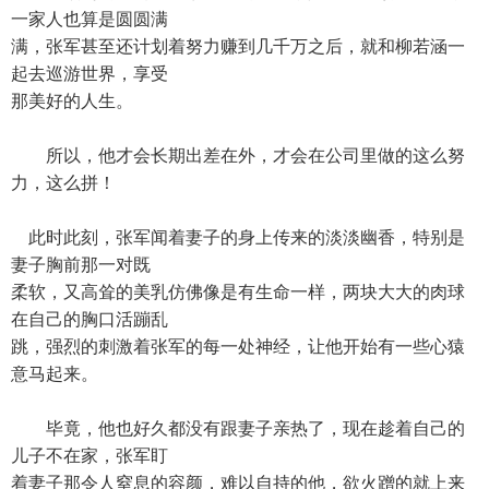
一家人也算是圆圆满
满，张军甚至还计划着努力赚到几千万之后，就和柳若涵一
起去巡游世界，享受
那美好的人生。
所以，他才会长期出差在外，才会在公司里做的这么努
力，这么拼！
此时此刻，张军闻着妻子的身上传来的淡淡幽香，特别是
妻子胸前那一对既
柔软，又高耸的美乳仿佛像是有生命一样，两块大大的肉球
在自己的胸口活蹦乱
跳，强烈的刺激着张军的每一处神经，让他开始有一些心猿
意马起来。
毕竟，他也好久都没有跟妻子亲热了，现在趁着自己的
儿子不在家，张军盯
着妻子那令人窒息的容颜，难以自持的他，欲火蹭的就上来