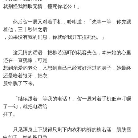
就别怪我翻脸无情，撞死你老公！」
然后贺一辰又对着手机，吩咐道：「先等一等，你先跟
着他，三十秒钟之后
，如果没有我的消息，你就给我开车撞死他。」
这无情的话语，把柳若涵吓的花容失色，本来她的心里
还在一直犹豫，可是
想到亲爱的老公，又想到自己已经被奸淫过的身子，她最终
还是咬着银牙，把衣
服给脱了下来。
「继续跟着，等我的电话！」贺一辰对着手机低声叮嘱
了一句，就把电话给
挂了。
只见浑身上下脱得只剩下内衣和内裤的柳若涵，肌肤雪
白如玉，她的胸口急