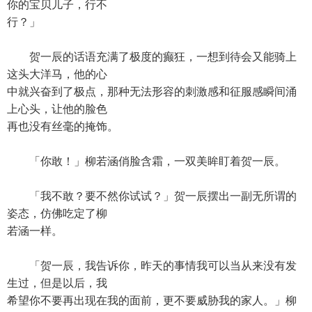
你的宝贝儿子，行不
行？」
贺一辰的话语充满了极度的癫狂，一想到待会又能骑上
这头大洋马，他的心
中就兴奋到了极点，那种无法形容的刺激感和征服感瞬间涌
上心头，让他的脸色
再也没有丝毫的掩饰。
「你敢！」柳若涵俏脸含霜，一双美眸盯着贺一辰。
「我不敢？要不然你试试？」贺一辰摆出一副无所谓的
姿态，仿佛吃定了柳
若涵一样。
「贺一辰，我告诉你，昨天的事情我可以当从来没有发
生过，但是以后，我
希望你不要再出现在我的面前，更不要威胁我的家人。」柳