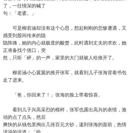
了，一往情深的喊了
句：「老婆。」
可是柳若涵却没有这个心思，想起刚刚的悲惨遭遇，又
感受到股间传来的隐
隐阵痛，她的内心就极度的酸楚，此时遇到丈夫的求欢，她
正准备找个借口，突
然，只听「砰」的一声，家里的大门就被人给推开了。
柳若涵小心翼翼的推开张军，就看到儿子张海背着书包
走了进来。
「爸，你回来了！」张海的脸上带着惊喜。
看到儿子兴高采烈的模样，张军也露出高兴的表情，激
动的点了点头，然后
爽快的从钱包里掏出几张百元大钞，递到张海的面前，热情
洋溢的说道：「给，