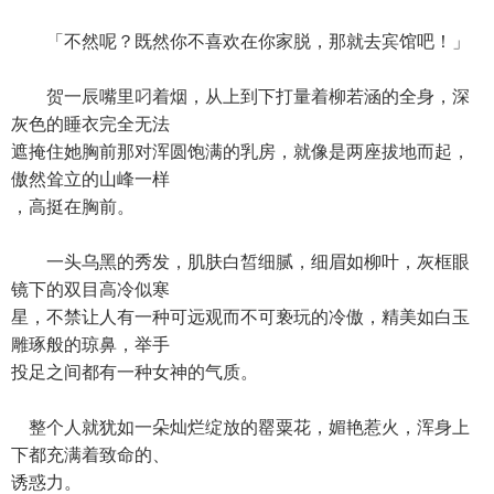
「不然呢？既然你不喜欢在你家脱，那就去宾馆吧！」
贺一辰嘴里叼着烟，从上到下打量着柳若涵的全身，深
灰色的睡衣完全无法
遮掩住她胸前那对浑圆饱满的乳房，就像是两座拔地而起，
傲然耸立的山峰一样
，高挺在胸前。
一头乌黑的秀发，肌肤白皙细腻，细眉如柳叶，灰框眼
镜下的双目高冷似寒
星，不禁让人有一种可远观而不可亵玩的冷傲，精美如白玉
雕琢般的琼鼻，举手
投足之间都有一种女神的气质。
整个人就犹如一朵灿烂绽放的罂粟花，媚艳惹火，浑身上
下都充满着致命的、
诱惑力。