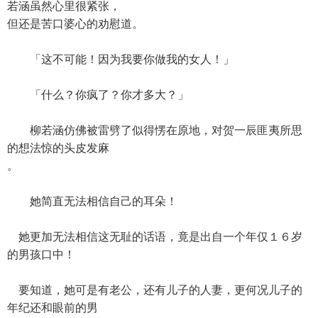
若涵虽然心里很紧张，
但还是苦口婆心的劝慰道。
「这不可能！因为我要你做我的女人！」
「什么？你疯了？你才多大？」
柳若涵仿佛被雷劈了似得愣在原地，对贺一辰匪夷所思
的想法惊的头皮发麻
。
她简直无法相信自己的耳朵！
她更加无法相信这无耻的话语，竟是出自一个年仅１６岁
的男孩口中！
要知道，她可是有老公，还有儿子的人妻，更何况儿子的
年纪还和眼前的男