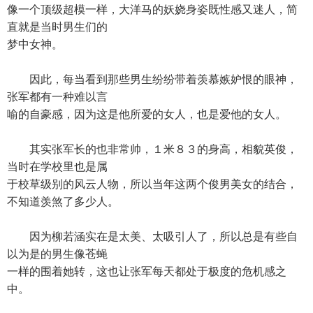
像一个顶级超模一样，大洋马的妖娆身姿既性感又迷人，简
直就是当时男生们的
梦中女神。
因此，每当看到那些男生纷纷带着羡慕嫉妒恨的眼神，
张军都有一种难以言
喻的自豪感，因为这是他所爱的女人，也是爱他的女人。
其实张军长的也非常帅，１米８３的身高，相貌英俊，
当时在学校里也是属
于校草级别的风云人物，所以当年这两个俊男美女的结合，
不知道羡煞了多少人。
因为柳若涵实在是太美、太吸引人了，所以总是有些自
以为是的男生像苍蝇
一样的围着她转，这也让张军每天都处于极度的危机感之
中。