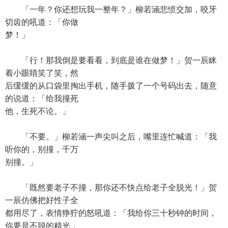
「一年？你还想玩我一整年？」柳若涵悲愤交加，咬牙
切齿的吼道：「你做
梦！」
「行！那我倒是要看看，到底是谁在做梦！」贺一辰眯
着小眼睛笑了笑，然
后缓缓的从口袋里掏出手机，随手拨了一个号码出去，随意
的说道：「给我撞死
他，生死不论。」
「不要。」柳若涵一声尖叫之后，嘴里连忙喊道：「我
听你的，别撞，千万
别撞。」
「既然要老子不撞，那你还不快点给老子全脱光！」贺
一辰仿佛把好性子全
都用尽了，表情狰狞的怒吼道：「我给你三十秒钟的时间，
你要是不脱的精光，