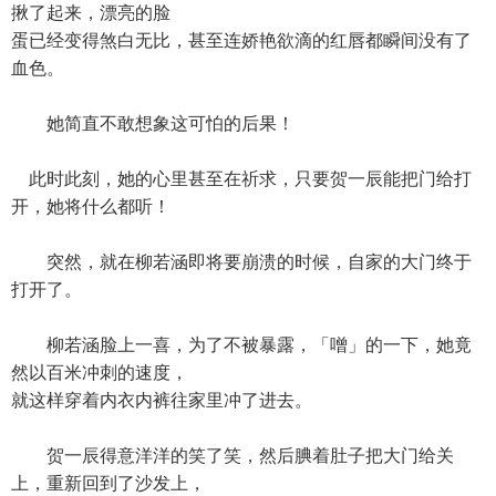
揪了起来，漂亮的脸
蛋已经变得煞白无比，甚至连娇艳欲滴的红唇都瞬间没有了
血色。
她简直不敢想象这可怕的后果！
此时此刻，她的心里甚至在祈求，只要贺一辰能把门给打
开，她将什么都听！
突然，就在柳若涵即将要崩溃的时候，自家的大门终于
打开了。
柳若涵脸上一喜，为了不被暴露，「噌」的一下，她竟
然以百米冲刺的速度，
就这样穿着内衣内裤往家里冲了进去。
贺一辰得意洋洋的笑了笑，然后腆着肚子把大门给关
上，重新回到了沙发上，