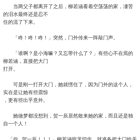
当两父子都离开了之后，柳若涵看着空荡荡的家，凄苦
的泪水最终还是忍不
住的流了下来。
「咚！咚！咚！」突然，门外传来一阵敲门声。
「谁啊？是小海嘛？又忘带什么了？」有些心不在焉的
柳若涵，直接把大门
打开。
可是刚一打开大门，她就愣住了，因为门外的这个人，
实在是让她有些震惊
，更有些出乎意外。
她做梦都没想到，贺一辰居然敢来她的家，而且还是独
自一个人！
「你...贺一辰！！！」柳若涵咬牙切齿，就准备把大门给关