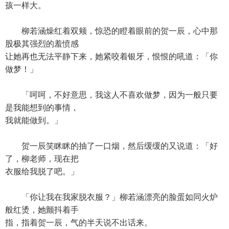
孩一样大。
柳若涵燥红着双颊，惊恐的瞪着眼前的贺一辰，心中那
股极其强烈的羞愤感
让她再也无法平静下来，她紧咬着银牙，恨恨的吼道：「你
做梦！」
「呵呵，不好意思，我这人不喜欢做梦，因为一般只要
是我能想到的事情，
我就能做到。」
贺一辰笑眯眯的抽了一口烟，然后缓缓的又说道：「好
了，柳老师，现在把
衣服给我脱了吧。」
「你让我在我家脱衣服？」柳若涵漂亮的脸蛋如同火炉
般红烫，她颤抖着手
指，指着贺一辰，气的半天说不出话来。