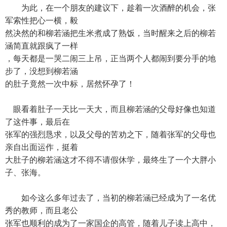
为此，在一个朋友的建议下，趁着一次酒醉的机会，张
军索性把心一横，毅
然决然的和柳若涵把生米煮成了熟饭，当时醒来之后的柳若
涵简直就跟疯了一样
，每天都是一哭二闹三上吊，正当两个人都闹到要分手的地
步了，没想到柳若涵
的肚子竟然一次中标，居然怀孕了！
眼看着肚子一天比一天大，而且柳若涵的父母好像也知道
了这件事，最后在
张军的强烈恳求，以及父母的苦劝之下，随着张军的父母也
亲自出面运作，挺着
大肚子的柳若涵这才不得不请假休学，最终生了一个大胖小
子、张海。
如今这么多年过去了，当初的柳若涵已经成为了一名优
秀的教师，而且老公
张军也顺利的成为了一家国企的高管，随着儿子读上高中，