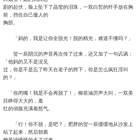
剧的起伏，脸上坠下了晶莹的泪珠，一双白皙的纤手放在胸
前，挡住自己傲人的
胸部。
「妈的，我是让你全脱光！脱的精光，难道不懂吗？」
贺一辰阴沉的声音再次传了过来，还又加了一句讥讽：
「他妈的又不是没见
过，你是不是忘了昨天在老子的胯下，你是怎么疯狂淫叫
的？」
「你闭嘴！我是不会再脱了！」柳若涵厉声大叫，一双美
目睁得大大的，羞
红的俏脸充满着怒气。
「行！你不脱，是吧？」肥胖的贺一辰缓缓地从沙发上
站了起来，然后朝着
柳若涵慢慢的走了过来。