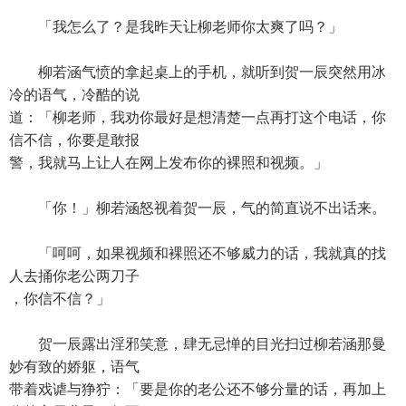
「我怎么了？是我昨天让柳老师你太爽了吗？」
柳若涵气愤的拿起桌上的手机，就听到贺一辰突然用冰
冷的语气，冷酷的说
道：「柳老师，我劝你最好是想清楚一点再打这个电话，你
信不信，你要是敢报
警，我就马上让人在网上发布你的裸照和视频。」
「你！」柳若涵怒视着贺一辰，气的简直说不出话来。
「呵呵，如果视频和裸照还不够威力的话，我就真的找
人去捅你老公两刀子
，你信不信？」
贺一辰露出淫邪笑意，肆无忌惮的目光扫过柳若涵那曼
妙有致的娇躯，语气
带着戏谑与狰狞：「要是你的老公还不够分量的话，再加上