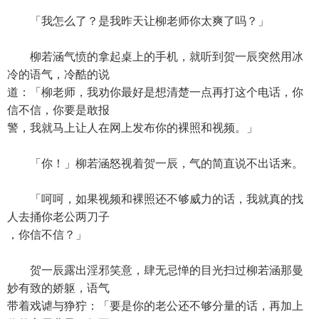
「我怎么了？是我昨天让柳老师你太爽了吗？」
柳若涵气愤的拿起桌上的手机，就听到贺一辰突然用冰
冷的语气，冷酷的说
道：「柳老师，我劝你最好是想清楚一点再打这个电话，你
信不信，你要是敢报
警，我就马上让人在网上发布你的裸照和视频。」
「你！」柳若涵怒视着贺一辰，气的简直说不出话来。
「呵呵，如果视频和裸照还不够威力的话，我就真的找
人去捅你老公两刀子
，你信不信？」
贺一辰露出淫邪笑意，肆无忌惮的目光扫过柳若涵那曼
妙有致的娇躯，语气
带着戏谑与狰狞：「要是你的老公还不够分量的话，再加上