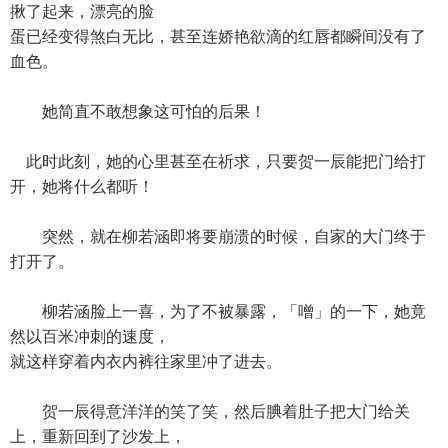
揪了起来，漂亮的脸
蛋已经变得煞白无比，甚至连娇艳欲滴的红唇都瞬间没有了
血色。
她简直不敢想象这可怕的后果！
此时此刻，她的心里甚至在祈求，只要贺一辰能把门给打
开，她将什么都听！
突然，就在柳若涵即将要崩溃的时候，自家的大门终于
打开了。
柳若涵脸上一喜，为了不被暴露，「噌」的一下，她竟
然以百米冲刺的速度，
就这样穿着内衣内裤往家里冲了进去。
贺一辰得意洋洋的笑了笑，然后腆着肚子把大门给关
上，重新回到了沙发上，