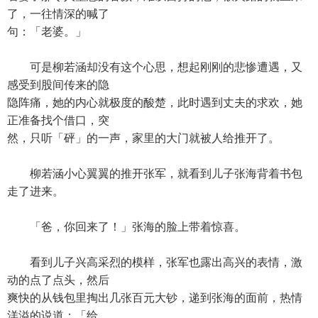
了，一往情深的喊了
句：「老婆。」
可是柳若涵却没有这个心思，想起刚刚的悲惨遭遇，又
感受到股间传来的隐
隐阵痛，她的内心就极度的酸楚，此时遇到丈夫的求欢，她
正准备找个借口，突
然，只听「砰」的一声，家里的大门就被人给推开了。
柳若涵小心翼翼的推开张军，就看到儿子张海背着书包
走了进来。
「爸，你回来了！」张海的脸上带着惊喜。
看到儿子兴高采烈的模样，张军也露出高兴的表情，激
动的点了点头，然后
爽快的从钱包里掏出几张百元大钞，递到张海的面前，热情
洋溢的说道：「给，