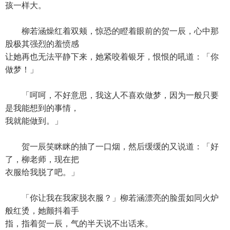
孩一样大。
柳若涵燥红着双颊，惊恐的瞪着眼前的贺一辰，心中那
股极其强烈的羞愤感
让她再也无法平静下来，她紧咬着银牙，恨恨的吼道：「你
做梦！」
「呵呵，不好意思，我这人不喜欢做梦，因为一般只要
是我能想到的事情，
我就能做到。」
贺一辰笑眯眯的抽了一口烟，然后缓缓的又说道：「好
了，柳老师，现在把
衣服给我脱了吧。」
「你让我在我家脱衣服？」柳若涵漂亮的脸蛋如同火炉
般红烫，她颤抖着手
指，指着贺一辰，气的半天说不出话来。