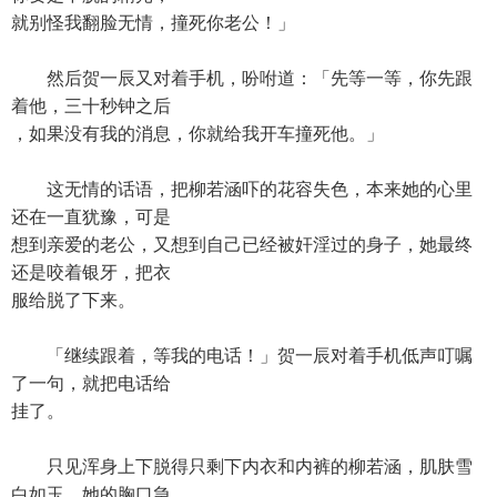
就别怪我翻脸无情，撞死你老公！」
然后贺一辰又对着手机，吩咐道：「先等一等，你先跟
着他，三十秒钟之后
，如果没有我的消息，你就给我开车撞死他。」
这无情的话语，把柳若涵吓的花容失色，本来她的心里
还在一直犹豫，可是
想到亲爱的老公，又想到自己已经被奸淫过的身子，她最终
还是咬着银牙，把衣
服给脱了下来。
「继续跟着，等我的电话！」贺一辰对着手机低声叮嘱
了一句，就把电话给
挂了。
只见浑身上下脱得只剩下内衣和内裤的柳若涵，肌肤雪
白如玉，她的胸口急