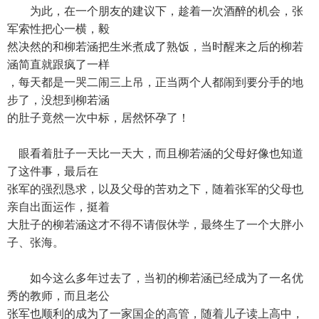
为此，在一个朋友的建议下，趁着一次酒醉的机会，张
军索性把心一横，毅
然决然的和柳若涵把生米煮成了熟饭，当时醒来之后的柳若
涵简直就跟疯了一样
，每天都是一哭二闹三上吊，正当两个人都闹到要分手的地
步了，没想到柳若涵
的肚子竟然一次中标，居然怀孕了！
眼看着肚子一天比一天大，而且柳若涵的父母好像也知道
了这件事，最后在
张军的强烈恳求，以及父母的苦劝之下，随着张军的父母也
亲自出面运作，挺着
大肚子的柳若涵这才不得不请假休学，最终生了一个大胖小
子、张海。
如今这么多年过去了，当初的柳若涵已经成为了一名优
秀的教师，而且老公
张军也顺利的成为了一家国企的高管，随着儿子读上高中，