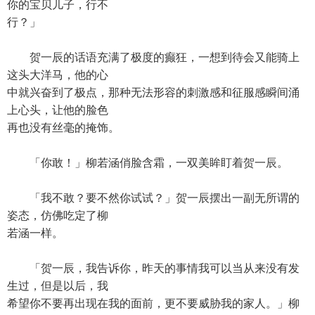
你的宝贝儿子，行不
行？」
贺一辰的话语充满了极度的癫狂，一想到待会又能骑上
这头大洋马，他的心
中就兴奋到了极点，那种无法形容的刺激感和征服感瞬间涌
上心头，让他的脸色
再也没有丝毫的掩饰。
「你敢！」柳若涵俏脸含霜，一双美眸盯着贺一辰。
「我不敢？要不然你试试？」贺一辰摆出一副无所谓的
姿态，仿佛吃定了柳
若涵一样。
「贺一辰，我告诉你，昨天的事情我可以当从来没有发
生过，但是以后，我
希望你不要再出现在我的面前，更不要威胁我的家人。」柳