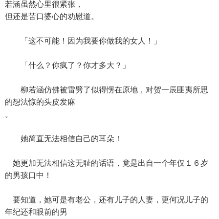
若涵虽然心里很紧张，
但还是苦口婆心的劝慰道。
「这不可能！因为我要你做我的女人！」
「什么？你疯了？你才多大？」
柳若涵仿佛被雷劈了似得愣在原地，对贺一辰匪夷所思
的想法惊的头皮发麻
。
她简直无法相信自己的耳朵！
她更加无法相信这无耻的话语，竟是出自一个年仅１６岁
的男孩口中！
要知道，她可是有老公，还有儿子的人妻，更何况儿子的
年纪还和眼前的男