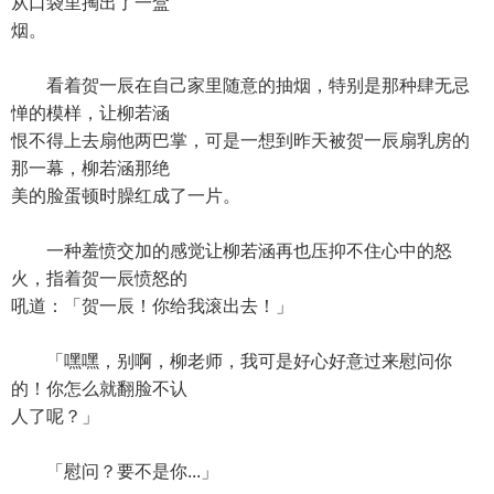
从口袋里掏出了一盒
烟。
看着贺一辰在自己家里随意的抽烟，特别是那种肆无忌
惮的模样，让柳若涵
恨不得上去扇他两巴掌，可是一想到昨天被贺一辰扇乳房的
那一幕，柳若涵那绝
美的脸蛋顿时臊红成了一片。
一种羞愤交加的感觉让柳若涵再也压抑不住心中的怒
火，指着贺一辰愤怒的
吼道：「贺一辰！你给我滚出去！」
「嘿嘿，别啊，柳老师，我可是好心好意过来慰问你
的！你怎么就翻脸不认
人了呢？」
「慰问？要不是你...」