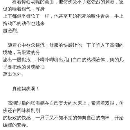
看着惊心动魄的画面，他仿佛受不了这强烈的刺激，急
促的喘着粗气，浑身
上下都似乎瘫软了一样，他甚至开始死死的咬住舌尖，手上
撸鸡巴的动作也越来
越激烈。
随着心中欲念横流，舒服的快感让他一下子陷入了高潮的
境地，马眼猛的分
泌出一股黏液，卟唧卟唧喷出几口白白的粘稠液体，爽的几
乎要把他的灵魂给抽
离出体外。
真他妈爽啊！
高潮过后的张海躺在自己宽大的木床上，紧闭着双眼，仿
佛还在回味着刚刚
的极致的快感，一只手又不知不觉的伸向自己的肉棒，开始
缓缓的套弄。