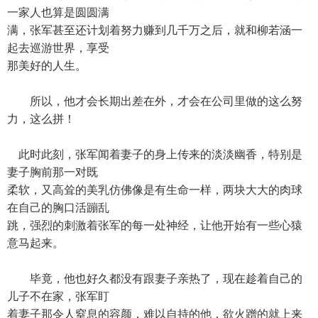
一家人也算是圆圆满
满，张军甚至还计划着努力赚到几千万之后，就和柳若涵一
起去巡游世界，享受
那美好的人生。
所以，他才会长期出差在外，才会在公司里做的这么努
力，这么拼！
此时此刻，张军闻着妻子的身上传来的淡淡幽香，特别是
妻子胸前那一对既
柔软，又高耸的美乳仿佛像是有生命一样，两块大大的肉球
在自己的胸口活蹦乱
跳，强烈的刺激着张军的每一处神经，让他开始有一些心猿
意马起来。
毕竟，他也好久都没有跟妻子亲热了，现在趁着自己的
儿子不在家，张军盯
着妻子那令人窒息的容颜，难以自持的他，欲火蹭的就上来