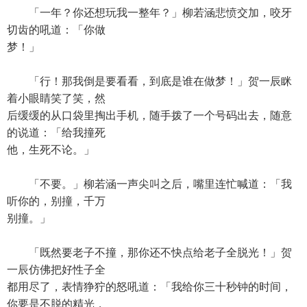
「一年？你还想玩我一整年？」柳若涵悲愤交加，咬牙
切齿的吼道：「你做
梦！」
「行！那我倒是要看看，到底是谁在做梦！」贺一辰眯
着小眼睛笑了笑，然
后缓缓的从口袋里掏出手机，随手拨了一个号码出去，随意
的说道：「给我撞死
他，生死不论。」
「不要。」柳若涵一声尖叫之后，嘴里连忙喊道：「我
听你的，别撞，千万
别撞。」
「既然要老子不撞，那你还不快点给老子全脱光！」贺
一辰仿佛把好性子全
都用尽了，表情狰狞的怒吼道：「我给你三十秒钟的时间，
你要是不脱的精光，