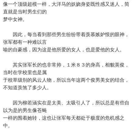
像一个顶级超模一样，大洋马的妖娆身姿既性感又迷人，简
直就是当时男生们的
梦中女神。
因此，每当看到那些男生纷纷带着羡慕嫉妒恨的眼神，
张军都有一种难以言
喻的自豪感，因为这是他所爱的女人，也是爱他的女人。
其实张军长的也非常帅，１米８３的身高，相貌英俊，
当时在学校里也是属
于校草级别的风云人物，所以当年这两个俊男美女的结合，
不知道羡煞了多少人。
因为柳若涵实在是太美、太吸引人了，所以总是有些自
以为是的男生像苍蝇
一样的围着她转，这也让张军每天都处于极度的危机感之
中。