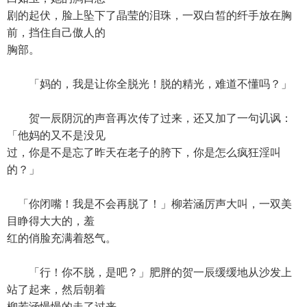
剧的起伏，脸上坠下了晶莹的泪珠，一双白皙的纤手放在胸
前，挡住自己傲人的
胸部。
「妈的，我是让你全脱光！脱的精光，难道不懂吗？」
贺一辰阴沉的声音再次传了过来，还又加了一句讥讽：
「他妈的又不是没见
过，你是不是忘了昨天在老子的胯下，你是怎么疯狂淫叫
的？」
「你闭嘴！我是不会再脱了！」柳若涵厉声大叫，一双美
目睁得大大的，羞
红的俏脸充满着怒气。
「行！你不脱，是吧？」肥胖的贺一辰缓缓地从沙发上
站了起来，然后朝着
柳若涵慢慢的走了过来。