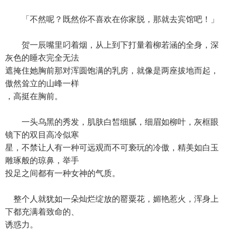
「不然呢？既然你不喜欢在你家脱，那就去宾馆吧！」
贺一辰嘴里叼着烟，从上到下打量着柳若涵的全身，深
灰色的睡衣完全无法
遮掩住她胸前那对浑圆饱满的乳房，就像是两座拔地而起，
傲然耸立的山峰一样
，高挺在胸前。
一头乌黑的秀发，肌肤白皙细腻，细眉如柳叶，灰框眼
镜下的双目高冷似寒
星，不禁让人有一种可远观而不可亵玩的冷傲，精美如白玉
雕琢般的琼鼻，举手
投足之间都有一种女神的气质。
整个人就犹如一朵灿烂绽放的罂粟花，媚艳惹火，浑身上
下都充满着致命的、
诱惑力。