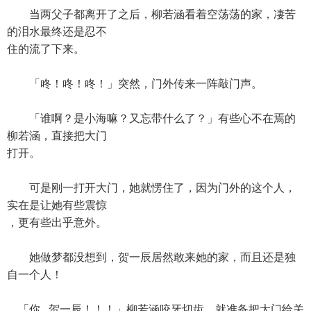
当两父子都离开了之后，柳若涵看着空荡荡的家，凄苦
的泪水最终还是忍不
住的流了下来。
「咚！咚！咚！」突然，门外传来一阵敲门声。
「谁啊？是小海嘛？又忘带什么了？」有些心不在焉的
柳若涵，直接把大门
打开。
可是刚一打开大门，她就愣住了，因为门外的这个人，
实在是让她有些震惊
，更有些出乎意外。
她做梦都没想到，贺一辰居然敢来她的家，而且还是独
自一个人！
「你...贺一辰！！！」柳若涵咬牙切齿，就准备把大门给关