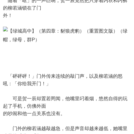
随着「哐」的一声巨响，贺一辰竟然把只穿着内衣和内裤
的柳若涵锁在了门
外！
「砰砰砰！」门外传来连续的敲门声，以及柳若涵的怒
吼：「你给我开门！」
可是贺一辰却置若罔闻，他嘴里叼着烟，悠然自得的玩
起了手机，仿佛外面
的吵闹和他一点关系也没有。
门外的柳若涵越敲越急，但是声音却越来越低，她嘴里