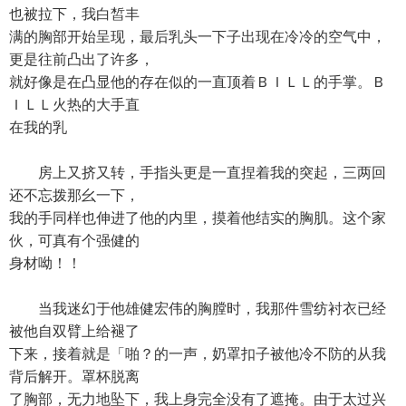
也被拉下，我白皙丰
满的胸部开始呈现，最后乳头一下子出现在冷冷的空气中，
更是往前凸出了许多，
就好像是在凸显他的存在似的一直顶着ＢＩＬＬ的手掌。Ｂ
ＩＬＬ火热的大手直
在我的乳
房上又挤又转，手指头更是一直捏着我的突起，三两回
还不忘拨那幺一下，
我的手同样也伸进了他的内里，摸着他结实的胸肌。这个家
伙，可真有个强健的
身材呦！！
当我迷幻于他雄健宏伟的胸膛时，我那件雪纺衬衣已经
被他自双臂上给褪了
下来，接着就是「啪？的一声，奶罩扣子被他冷不防的从我
背后解开。罩杯脱离
了胸部，无力地坠下，我上身完全没有了遮掩。由于太过兴