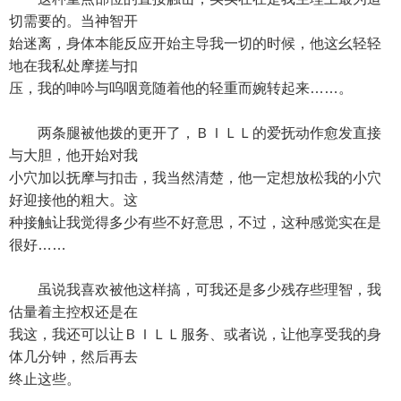
切需要的。当神智开
始迷离，身体本能反应开始主导我一切的时候，他这幺轻轻
地在我私处摩搓与扣
压，我的呻吟与呜咽竟随着他的轻重而婉转起来……。
两条腿被他拨的更开了，ＢＩＬＬ的爱抚动作愈发直接
与大胆，他开始对我
小穴加以抚摩与扣击，我当然清楚，他一定想放松我的小穴
好迎接他的粗大。这
种接触让我觉得多少有些不好意思，不过，这种感觉实在是
很好……
虽说我喜欢被他这样搞，可我还是多少残存些理智，我
估量着主控权还是在
我这，我还可以让ＢＩＬＬ服务、或者说，让他享受我的身
体几分钟，然后再去
终止这些。