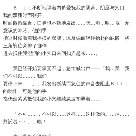
ＢＩＬＬ不断地隔着内裤爱抚我的阴蒂、阴唇与穴口，
我的双腿时而张开、
时而微微靠近，口鼻也不断地发出……嗯…呃…唔…哦，无
意识的呻吟。他的手
指这时候顺着我摇摆的双腿，以及偶而轻轻抬起的屁股，将
三角裤往旁挪了挪伸
进去抵住我湿润的小穴口来回扣弄起来……。
我已经开始要承受不起，急忙喊出声——「我…我，我
们不可以……，我们
要停下来……。」我发出断续而急促的声音去阻止ＢＩＬＬ
的动作，可是他的手
指仍然紧紧抵住我的小穴继续急速扣弄着……
「不可……，不可以……这样……这样做的。…拜……
拜託啦～～。」唉！