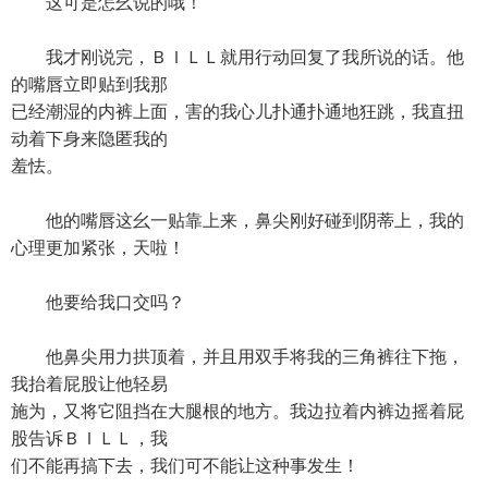
这可是怎幺说的哦！
我才刚说完，ＢＩＬＬ就用行动回复了我所说的话。他
的嘴唇立即贴到我那
已经潮湿的内裤上面，害的我心儿扑通扑通地狂跳，我直扭
动着下身来隐匿我的
羞怯。
他的嘴唇这幺一贴靠上来，鼻尖刚好碰到阴蒂上，我的
心理更加紧张，天啦！
他要给我口交吗？
他鼻尖用力拱顶着，并且用双手将我的三角裤往下拖，
我抬着屁股让他轻易
施为，又将它阻挡在大腿根的地方。我边拉着内裤边摇着屁
股告诉ＢＩＬＬ，我
们不能再搞下去，我们可不能让这种事发生！