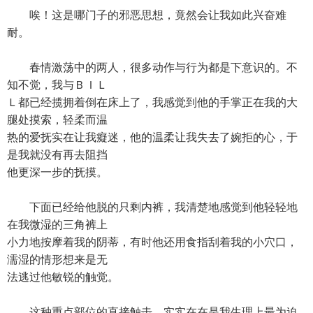
唉！这是哪门子的邪恶思想，竟然会让我如此兴奋难
耐。
春情激荡中的两人，很多动作与行为都是下意识的。不
知不觉，我与ＢＩＬ
Ｌ都已经揽拥着倒在床上了，我感觉到他的手掌正在我的大
腿处摸索，轻柔而温
热的爱抚实在让我癡迷，他的温柔让我失去了婉拒的心，于
是我就没有再去阻挡
他更深一步的抚摸。
下面已经给他脱的只剩内裤，我清楚地感觉到他轻轻地
在我微湿的三角裤上
小力地按摩着我的阴蒂，有时他还用食指刮着我的小穴口，
濡湿的情形想来是无
法逃过他敏锐的触觉。
这种重点部位的直接触击，实实在在是我生理上最为迫