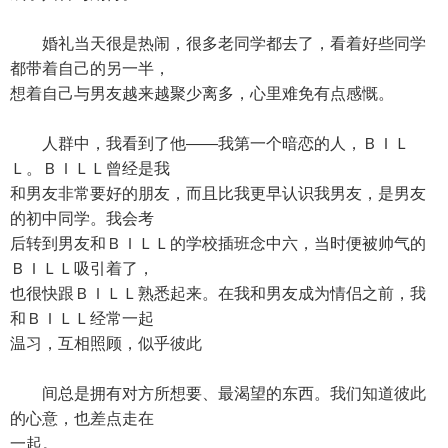
婚礼当天很是热闹，很多老同学都去了，看着好些同学
都带着自己的另一半，
想着自己与男友越来越聚少离多，心里难免有点感慨。
人群中，我看到了他——我第一个暗恋的人，ＢＩＬ
Ｌ。ＢＩＬＬ曾经是我
和男友非常要好的朋友，而且比我更早认识我男友，是男友
的初中同学。我会考
后转到男友和ＢＩＬＬ的学校插班念中六，当时便被帅气的
ＢＩＬＬ吸引着了，
也很快跟ＢＩＬＬ熟悉起来。在我和男友成为情侣之前，我
和ＢＩＬＬ经常一起
温习，互相照顾，似乎彼此
间总是拥有对方所想要、最渴望的东西。我们知道彼此
的心意，也差点走在
一起。