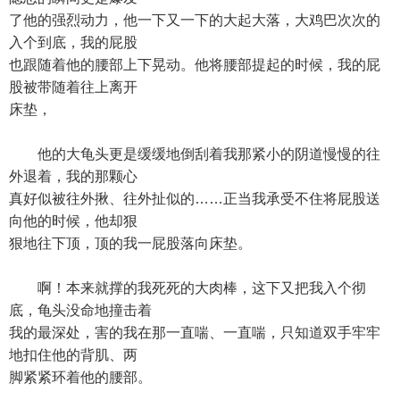
了他的强烈动力，他一下又一下的大起大落，大鸡巴次次的
入个到底，我的屁股
也跟随着他的腰部上下晃动。他将腰部提起的时候，我的屁
股被带随着往上离开
床垫，
他的大龟头更是缓缓地倒刮着我那紧小的阴道慢慢的往
外退着，我的那颗心
真好似被往外揪、往外扯似的……正当我承受不住将屁股送
向他的时候，他却狠
狠地往下顶，顶的我一屁股落向床垫。
啊！本来就撑的我死死的大肉棒，这下又把我入个彻
底，龟头没命地撞击着
我的最深处，害的我在那一直喘、一直喘，只知道双手牢牢
地扣住他的背肌、两
脚紧紧环着他的腰部。