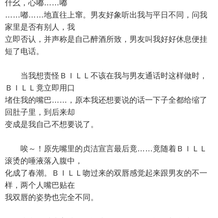
什幺，心嘟……嘟
……嘟……地直往上窜。男友好象听出我与平日不同，问我
家里是否有别人，我
立即否认，并声称是自己醉酒所致，男友叫我好好休息便挂
短了电话。
当我想责怪ＢＩＬＬ不该在我与男友通话时这样做时，
ＢＩＬＬ竟立即用口
堵住我的嘴巴……，原本我还想要说的话一下子全都给缩了
回肚子里，到后来却
变成是我自己不想要说了。
唉～！原先嘴里的贞洁宣言最后竟……竟随着ＢＩＬＬ
滚烫的唾液落入腹中，
化成了春潮。ＢＩＬＬ吻过来的双唇感觉起来跟男友的不一
样，两个人嘴巴贴在
我双唇的姿势也完全不同。