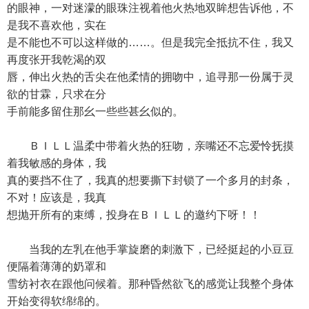
的眼神，一对迷濛的眼珠注视着他火热地双眸想告诉他，不
是我不喜欢他，实在
是不能也不可以这样做的……。但是我完全抵抗不住，我又
再度张开我乾渴的双
唇，伸出火热的舌尖在他柔情的拥吻中，追寻那一份属于灵
欲的甘霖，只求在分
手前能多留住那幺一些些甚幺似的。
ＢＩＬＬ温柔中带着火热的狂吻，亲嘴还不忘爱怜抚摸
着我敏感的身体，我
真的要挡不住了，我真的想要撕下封锁了一个多月的封条，
不对！应该是，我真
想抛开所有的束缚，投身在ＢＩＬＬ的邀约下呀！！
当我的左乳在他手掌旋磨的刺激下，已经挺起的小豆豆
便隔着薄薄的奶罩和
雪纺衬衣在跟他问候着。那种昏然欲飞的感觉让我整个身体
开始变得软绵绵的。