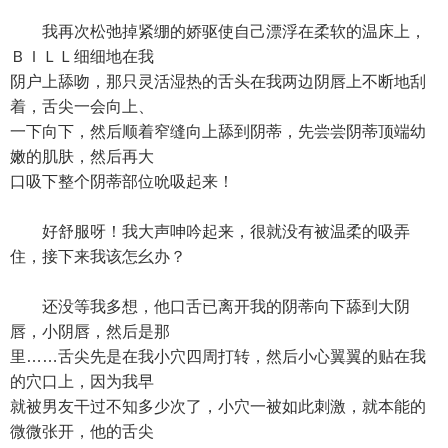
我再次松弛掉紧绷的娇驱使自己漂浮在柔软的温床上，
ＢＩＬＬ细细地在我
阴户上舔吻，那只灵活湿热的舌头在我两边阴唇上不断地刮
着，舌尖一会向上、
一下向下，然后顺着窄缝向上舔到阴蒂，先尝尝阴蒂顶端幼
嫩的肌肤，然后再大
口吸下整个阴蒂部位吮吸起来！
好舒服呀！我大声呻吟起来，很就没有被温柔的吸弄
住，接下来我该怎幺办？
还没等我多想，他口舌已离开我的阴蒂向下舔到大阴
唇，小阴唇，然后是那
里……舌尖先是在我小穴四周打转，然后小心翼翼的贴在我
的穴口上，因为我早
就被男友干过不知多少次了，小穴一被如此刺激，就本能的
微微张开，他的舌尖