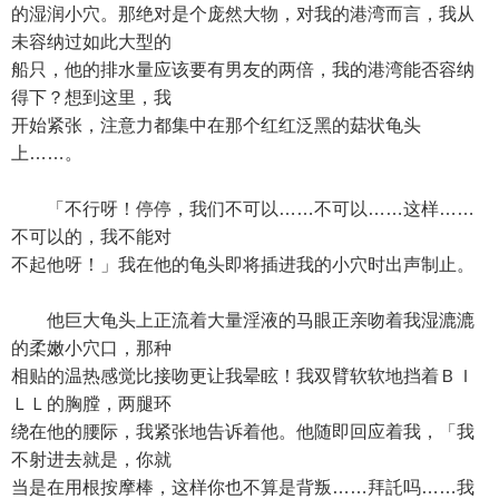
的湿润小穴。那绝对是个庞然大物，对我的港湾而言，我从
未容纳过如此大型的
船只，他的排水量应该要有男友的两倍，我的港湾能否容纳
得下？想到这里，我
开始紧张，注意力都集中在那个红红泛黑的菇状龟头
上……。
「不行呀！停停，我们不可以……不可以……这样……
不可以的，我不能对
不起他呀！」我在他的龟头即将插进我的小穴时出声制止。
他巨大龟头上正流着大量淫液的马眼正亲吻着我湿漉漉
的柔嫩小穴口，那种
相贴的温热感觉比接吻更让我晕眩！我双臂软软地挡着ＢＩ
ＬＬ的胸膛，两腿环
绕在他的腰际，我紧张地告诉着他。他随即回应着我，「我
不射进去就是，你就
当是在用根按摩棒，这样你也不算是背叛……拜託吗……我