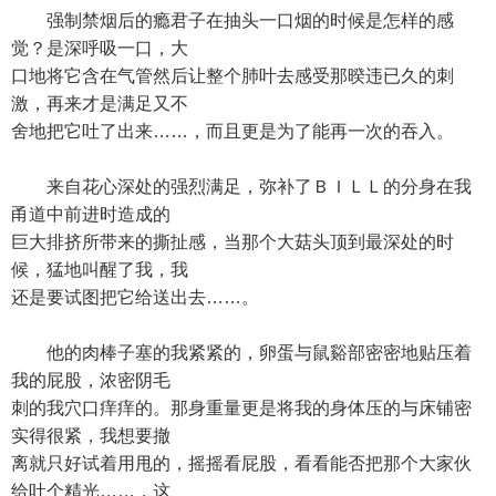
强制禁烟后的瘾君子在抽头一口烟的时候是怎样的感
觉？是深呼吸一口，大
口地将它含在气管然后让整个肺叶去感受那暌违已久的刺
激，再来才是满足又不
舍地把它吐了出来……，而且更是为了能再一次的吞入。
来自花心深处的强烈满足，弥补了ＢＩＬＬ的分身在我
甬道中前进时造成的
巨大排挤所带来的撕扯感，当那个大菇头顶到最深处的时
候，猛地叫醒了我，我
还是要试图把它给送出去……。
他的肉棒子塞的我紧紧的，卵蛋与鼠谿部密密地贴压着
我的屁股，浓密阴毛
刺的我穴口痒痒的。那身重量更是将我的身体压的与床铺密
实得很紧，我想要撤
离就只好试着用甩的，摇摇看屁股，看看能否把那个大家伙
给吐个精光……，这