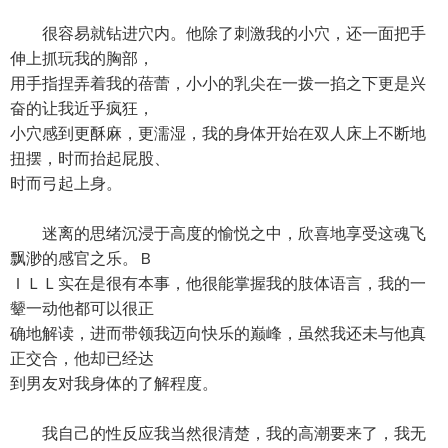
很容易就钻进穴内。他除了刺激我的小穴，还一面把手
伸上抓玩我的胸部，
用手指捏弄着我的蓓蕾，小小的乳尖在一拨一掐之下更是兴
奋的让我近乎疯狂，
小穴感到更酥麻，更濡湿，我的身体开始在双人床上不断地
扭摆，时而抬起屁股、
时而弓起上身。
迷离的思绪沉浸于高度的愉悦之中，欣喜地享受这魂飞
飘渺的感官之乐。Ｂ
ＩＬＬ实在是很有本事，他很能掌握我的肢体语言，我的一
颦一动他都可以很正
确地解读，进而带领我迈向快乐的巅峰，虽然我还未与他真
正交合，他却已经达
到男友对我身体的了解程度。
我自己的性反应我当然很清楚，我的高潮要来了，我无