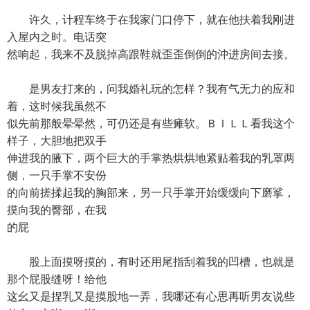
许久，计程车终于在我家门口停下，就在他扶着我刚进
入屋内之时。电话突
然响起，我来不及脱掉高跟鞋就歪歪倒倒的沖进房间去接。
是男友打来的，问我婚礼玩的怎样？我有气无力的应和
着，这时候我虽然不
似先前那般晕晕然，可仍还是有些瘫软。ＢＩＬＬ看我这个
样子，大胆地把双手
伸进我的腋下，两个巨大的手掌热烘烘地紧贴着我的乳罩两
侧，一只手掌不安份
的向前搓揉起我的胸部来，另一只手掌开始缓缓向下磨挲，
摸向我的臀部，在我
的屁
股上面摸呀摸的，有时还用尾指刮着我的凹槽，也就是
那个屁股缝呀！给他
这幺又是捏乳又是摸股地一弄，我哪还有心思再听男友说些