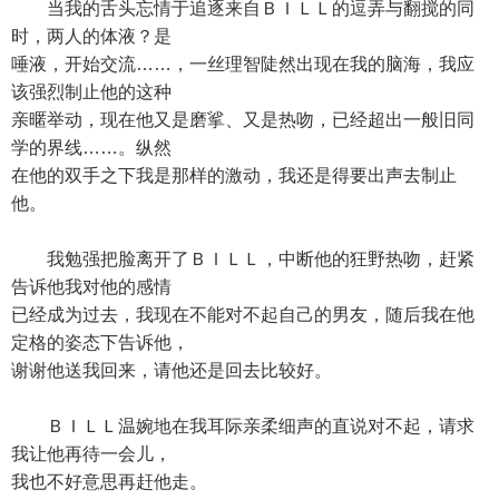
当我的舌头忘情于追逐来自ＢＩＬＬ的逗弄与翻搅的同
时，两人的体液？是
唾液，开始交流……，一丝理智陡然出现在我的脑海，我应
该强烈制止他的这种
亲暱举动，现在他又是磨挲、又是热吻，已经超出一般旧同
学的界线……。纵然
在他的双手之下我是那样的激动，我还是得要出声去制止
他。
我勉强把脸离开了ＢＩＬＬ，中断他的狂野热吻，赶紧
告诉他我对他的感情
已经成为过去，我现在不能对不起自己的男友，随后我在他
定格的姿态下告诉他，
谢谢他送我回来，请他还是回去比较好。
ＢＩＬＬ温婉地在我耳际亲柔细声的直说对不起，请求
我让他再待一会儿，
我也不好意思再赶他走。