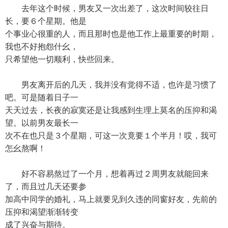
去年这个时候，男友又一次出差了，这次时间较往日
长，要６个星期。他是
个事业心很重的人，而且那时也是他工作上最重要的时期，
我也不好抱怨什幺，
只希望他一切顺利，快些回来。
男友离开后的几天，我并没有觉得不适，也许是习惯了
吧。可是随着日子一
天天过去，长夜的寂寞还是让我感到生理上莫名的压抑和渴
望。以前男友最长一
次不在也只是３个星期，可这一次竟要１个半月！哎，我可
怎幺熬啊！
好不容易熬过了一个月，想着再过２周男友就能回来
了，而且过几天还要参
加高中同学的婚礼，马上就要见到久违的同窗好友，先前的
压抑和渴望渐渐转变
成了兴奋与期待。