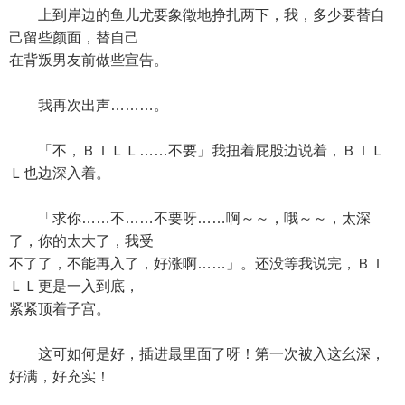
上到岸边的鱼儿尤要象徵地挣扎两下，我，多少要替自
己留些颜面，替自己
在背叛男友前做些宣告。
我再次出声………。
「不，ＢＩＬＬ……不要」我扭着屁股边说着，ＢＩＬ
Ｌ也边深入着。
「求你……不……不要呀……啊～～，哦～～，太深
了，你的太大了，我受
不了了，不能再入了，好涨啊……」。还没等我说完，ＢＩ
ＬＬ更是一入到底，
紧紧顶着子宫。
这可如何是好，插进最里面了呀！第一次被入这幺深，
好满，好充实！