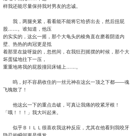
样我还能尽量保持我对男友的忠诚。
我，两腿夹紧，看看能不能将它给挤出去，然后扭屁
股……。谁知道，他压
的实实的，这幺一摇，那个大龟头的棱角直在磨着阴道内
壁、热热的肉冠更是抵
着那里在旋呀旋的，忽然间，在我狂烈摇摆的时候，那个大
坏蛋猛地往下一压，
重重地将我的屁股撞回床铺上……。
呜，好不容易收住的一丝元神在这幺一顶之下都——魂
飞魄散了！
他这幺一下的重点击破，可真让我痛的咬紧牙根！
「哦！！！」我大叫起来。
似乎ＢＩＬＬ很喜欢我这种反应，尤其在他看到我咬牙
隐忍的瞬间更是爆发