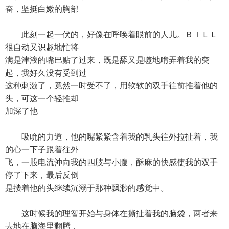
奋，坚挺白嫩的胸部
此刻一起一伏的，好像在呼唤着眼前的人儿。ＢＩＬＬ
很自动又识趣地忙将
满是津液的嘴巴贴了过来，既是舔又是噬地啃弄着我的突
起，我好久没有受到过
这种刺激了，竟然一时受不了，用软软的双手往前推着他的
头，可这一个轻推却
加深了他
吸吮的力道，他的嘴紧紧含着我的乳头往外拉扯着，我
的心一下子跟着往外
飞，一股电流沖向我的四肢与小腹，酥麻的快感使我的双手
停了下来，最后反倒
是搂着他的头继续沉溺于那种飘渺的感觉中。
这时候我的理智开始与身体在撕扯着我的脑袋，两者来
去地在脑海里翻腾，