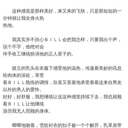
这种感觉是那样美好，来又来的飞快，只是那短短的一
分钟就让我全身火热
热地。
我其实并不担心ＢＩＬＬ会把我怎样，只要我出个声，
说个不字，他绝对会
停手收工继续扮演他的正人君子的。
挺立的乳头在衣服下感受他的温热，传递着美妙的讯息
给肉体的深处，享受
着ＢＩＬＬ熟练的调情，欣喜又害羞地承受着着这来自男友
以外的男人的爱怜。
好好，好舒服，我想继续让这这种感觉持续下去，我也就顺
着ＢＩＬＬ让他继续
游历我无人照顾的身体。
唧唧地吻着，雪纺衬衣的扣子被一个个解开，乳罩肩带