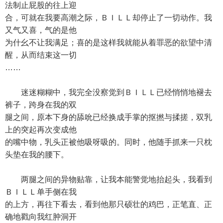
法制止屁股的往上迎
合，可就在我要高潮之际，ＢＩＬＬ却停止了一切动作。我
又气又喜，气的是他
为什幺不让我满足；喜的是这样我就能从着罪恶的欲望中清
醒，从而结束这一切
……
迷迷糊糊中，我完全没察觉到ＢＩＬＬ已经悄悄地褪去
裤子，跨身在我的双
腿之间，原本下身的舔吮已经换成手掌的抠撚与揉搓，双乳
上的突起再次变成他
的嘴中物，乳头正被他吸呀吸的。同时，他随手抓来一只枕
头垫在我的腰下。
两腿之间的异物贴靠，让我本能警觉地抬起头，我看到
ＢＩＬＬ单手侧在我
的上方，再往下看去，看到他那只硕壮的鸡巴，正笔直、正
确地戳向我红肿洞开