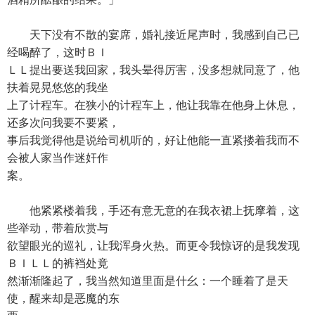
天下没有不散的宴席，婚礼接近尾声时，我感到自己已
经喝醉了，这时ＢＩ
ＬＬ提出要送我回家，我头晕得厉害，没多想就同意了，他
扶着晃晃悠悠的我坐
上了计程车。在狭小的计程车上，他让我靠在他身上休息，
还多次问我要不要紧，
事后我觉得他是说给司机听的，好让他能一直紧搂着我而不
会被人家当作迷奸作
案。
他紧紧楼着我，手还有意无意的在我衣裙上抚摩着，这
些举动，带着欣赏与
欲望眼光的巡礼，让我浑身火热。而更令我惊讶的是我发现
ＢＩＬＬ的裤裆处竟
然渐渐隆起了，我当然知道里面是什幺：一个睡着了是天
使，醒来却是恶魔的东