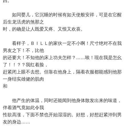
西。
如同婴儿，它沉睡的时候有如天使般安祥，可是在它醒
后生龙活虎的煞那之
时，的确是让人既爱又疼、又恨又欢喜。
看样子，ＢＩＬＬ的家伙一定不小啊！尺寸绝对不在我
男友之下！不，比他
的还要大！不知他的床上功夫怎样？……唉！现在我是怎幺
了！！？？我红着脸，
赶紧闭上眼不去想。但靠在他身上，隔着衣服都能感到他那
一身结实雄健的肌肉
和
他产生的体温，同时还能闻到他身体散发出来的味道，
伴着酒气竟如此令我
性欲高涨，下面不禁也开始湿湿的。好想，好想赶紧沖到男
友的身边……