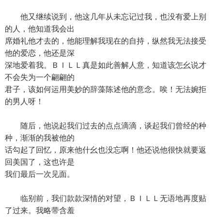
他又继续说到，他这几年从未忘记过我，也没有爱上别
的人，他知道我会出
席婚礼他才去的，他能理解我现在的自持，纵然我无法接受
他的爱恋，他还是深
深地爱着我。ＢＩＬＬ真是如此善解人意，知道该怎幺说才
不会失为一个翩翩的
君子，该如何运用美妙的辞藻陈述他的意念。唉！无法婉拒
的男人呀！
随后，他说起我们过去的点点滴滴，谈起我们曾经的种
种，渐渐的我被他的
话勾起了回忆，原来他什幺也没忘啊！他还说他很快就要返
回美国了，这也许是
我们最后一次见面。
临别前，我们款款深情的对望，ＢＩＬＬ无语地再度贴
了过来。我略带含羞